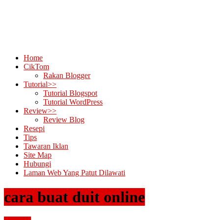
Home
CikTom
Rakan Blogger
Tutorial>>
Tutorial Blogspot
Tutorial WordPress
Review>>
Review Blog
Resepi
Tips
Tawaran Iklan
Site Map
Hubungi
Laman Web Yang Patut Dilawati
cara buat duit online