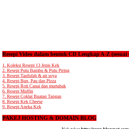
Resepi Video dalam bentuk CD Lengkap A-Z (sesuai 
1. Koleksi Resepi 13 Jenis Kek
2. Resepi Putu Bambu & Putu Piring
3. Resepi Taufufah & air soya
4. Resepi Bun, Pau dan Pizza
5. Resepi Roti Canai dan murtabak
6. Resepi Muffin
7. Resepi Coklat Buatan Tangan
8. Resepi Kek Cheese
9. Resepi Aneka Kek
PAKEJ HOSTING & DOMAIN BLOG