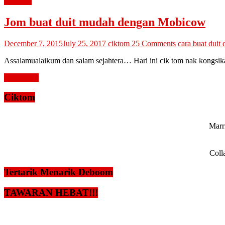
buat duit
Jom buat duit mudah dengan Mobicow
December 7, 2015
July 25, 2017
ciktom
25 Comments
cara buat duit 
Assalamualaikum dan salam sejahtera… Hari ini cik tom nak kongsikan
Read more
Ciktom
Marri
Coll
Tertarik Menarik Deboom
TAWARAN HEBAT!!!