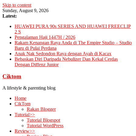
Skip to content
Sunday, August 9, 2026
Latest:
HUAWEI PURA 90s SERIES AND HUAWEI FREECLIP
2 S
Pengalaman Haji 1447H / 2026
Rakam Kenangan Raya Anda di The Empire Studio – Studio
Baru di Pulai Perdana
Anak Nak Sedondon Raya dengan Ayah di Kacax
Bebaskan Diri Daripada Nebulizer Dan Kekal Cerdas
Dengan Diffenz Junior
Ciktom
A lifestyle & parenting blog
Home
CikTom
Rakan Blogger
Tutorial>>
Tutorial Blogspot
Tutorial WordPress
Review>>