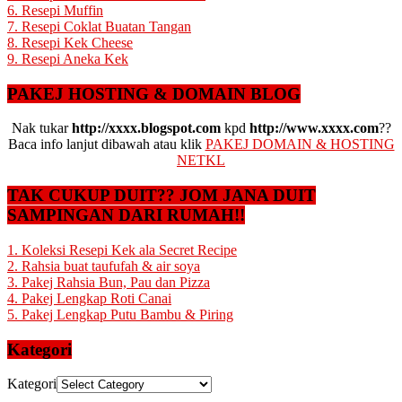
6. Resepi Muffin
7. Resepi Coklat Buatan Tangan
8. Resepi Kek Cheese
9. Resepi Aneka Kek
PAKEJ HOSTING & DOMAIN BLOG
Nak tukar
http://xxxx.blogspot.com
kpd
http://www.xxxx.com
??
Baca info lanjut dibawah atau klik
PAKEJ DOMAIN & HOSTING
NETKL
TAK CUKUP DUIT?? JOM JANA DUIT
SAMPINGAN DARI RUMAH!!
1. Koleksi Resepi Kek ala Secret Recipe
2. Rahsia buat taufufah & air soya
3. Pakej Rahsia Bun, Pau dan Pizza
4. Pakej Lengkap Roti Canai
5. Pakej Lengkap Putu Bambu & Piring
Kategori
Kategori