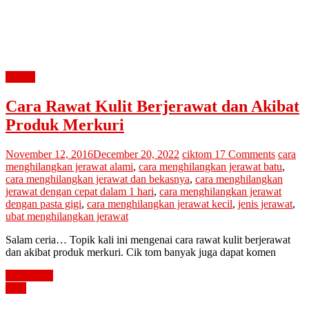
review
Cara Rawat Kulit Berjerawat dan Akibat
Produk Merkuri
November 12, 2016
December 20, 2022
ciktom
17 Comments
cara
menghilangkan jerawat alami
,
cara menghilangkan jerawat batu
,
cara menghilangkan jerawat dan bekasnya
,
cara menghilangkan
jerawat dengan cepat dalam 1 hari
,
cara menghilangkan jerawat
dengan pasta gigi
,
cara menghilangkan jerawat kecil
,
jenis jerawat
,
ubat menghilangkan jerawat
Salam ceria… Topik kali ini mengenai cara rawat kulit berjerawat
dan akibat produk merkuri. Cik tom banyak juga dapat komen
Read more
tips2