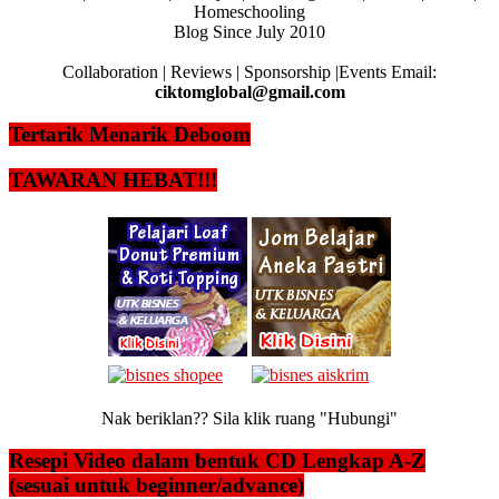
Homeschooling
Blog Since July 2010
Collaboration | Reviews | Sponsorship |Events Email:
ciktomglobal@gmail.com
Tertarik Menarik Deboom
TAWARAN HEBAT!!!
Nak beriklan?? Sila klik ruang "Hubungi"
Resepi Video dalam bentuk CD Lengkap A-Z
(sesuai untuk beginner/advance)