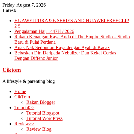
Skip
Friday, August 7, 2026
to
Latest:
content
HUAWEI PURA 90s SERIES AND HUAWEI FREECLIP
2 S
Pengalaman Haji 1447H / 2026
Rakam Kenangan Raya Anda di The Empire Studio – Studio
Baru di Pulai Perdana
Anak Nak Sedondon Raya dengan Ayah di Kacax
Bebaskan Diri Daripada Nebulizer Dan Kekal Cerdas
Dengan Diffenz Junior
Ciktom
A lifestyle & parenting blog
Home
CikTom
Rakan Blogger
Tutorial>>
Tutorial Blogspot
Tutorial WordPress
Review>>
Review Blog