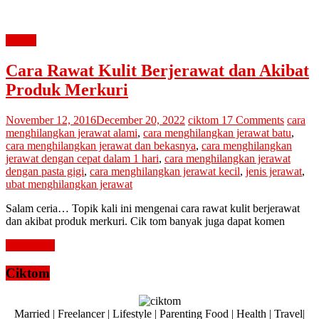
review
Cara Rawat Kulit Berjerawat dan Akibat
Produk Merkuri
November 12, 2016
December 20, 2022
ciktom
17 Comments
cara
menghilangkan jerawat alami
,
cara menghilangkan jerawat batu
,
cara menghilangkan jerawat dan bekasnya
,
cara menghilangkan
jerawat dengan cepat dalam 1 hari
,
cara menghilangkan jerawat
dengan pasta gigi
,
cara menghilangkan jerawat kecil
,
jenis jerawat
,
ubat menghilangkan jerawat
Salam ceria… Topik kali ini mengenai cara rawat kulit berjerawat
dan akibat produk merkuri. Cik tom banyak juga dapat komen
Read more
Ciktom
Married | Freelancer | Lifestyle | Parenting Food | Health | Travel|