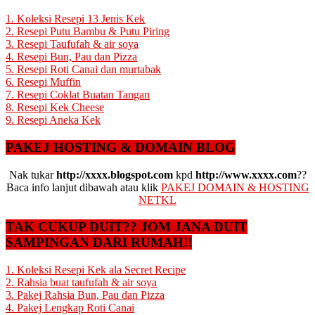
1. Koleksi Resepi 13 Jenis Kek
2. Resepi Putu Bambu & Putu Piring
3. Resepi Taufufah & air soya
4. Resepi Bun, Pau dan Pizza
5. Resepi Roti Canai dan murtabak
6. Resepi Muffin
7. Resepi Coklat Buatan Tangan
8. Resepi Kek Cheese
9. Resepi Aneka Kek
PAKEJ HOSTING & DOMAIN BLOG
Nak tukar
http://xxxx.blogspot.com
kpd
http://www.xxxx.com
??
Baca info lanjut dibawah atau klik
PAKEJ DOMAIN & HOSTING
NETKL
TAK CUKUP DUIT?? JOM JANA DUIT
SAMPINGAN DARI RUMAH!!
1. Koleksi Resepi Kek ala Secret Recipe
2. Rahsia buat taufufah & air soya
3. Pakej Rahsia Bun, Pau dan Pizza
4. Pakej Lengkap Roti Canai