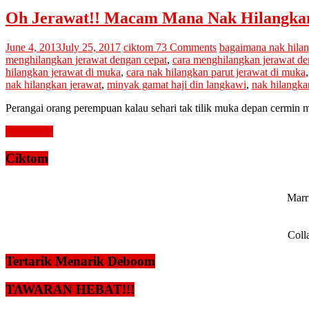
Oh Jerawat!! Macam Mana Nak Hilangkan 
June 4, 2013
July 25, 2017
ciktom
73 Comments
bagaimana nak hilan
menghilangkan jerawat dengan cepat
,
cara menghilangkan jerawat d
hilangkan jerawat di muka
,
cara nak hilangkan parut jerawat di muka
nak hilangkan jerawat
,
minyak gamat haji din langkawi
,
nak hilangka
Perangai orang perempuan kalau sehari tak tilik muka depan cermin
Read more
Ciktom
Marri
Coll
Tertarik Menarik Deboom
TAWARAN HEBAT!!!