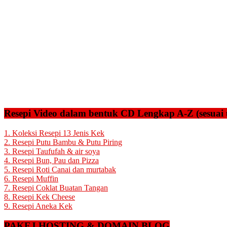
Resepi Video dalam bentuk CD Lengkap A-Z (sesuai 
1. Koleksi Resepi 13 Jenis Kek
2. Resepi Putu Bambu & Putu Piring
3. Resepi Taufufah & air soya
4. Resepi Bun, Pau dan Pizza
5. Resepi Roti Canai dan murtabak
6. Resepi Muffin
7. Resepi Coklat Buatan Tangan
8. Resepi Kek Cheese
9. Resepi Aneka Kek
PAKEJ HOSTING & DOMAIN BLOG