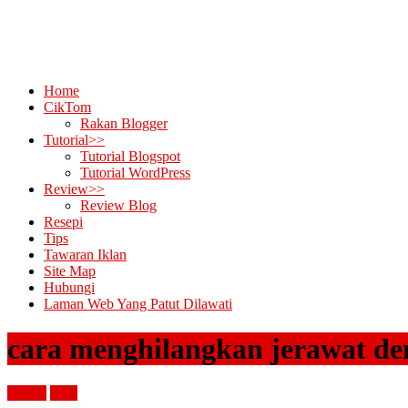
Home
CikTom
Rakan Blogger
Tutorial>>
Tutorial Blogspot
Tutorial WordPress
Review>>
Review Blog
Resepi
Tips
Tawaran Iklan
Site Map
Hubungi
Laman Web Yang Patut Dilawati
cara menghilangkan jerawat d
review
tips2