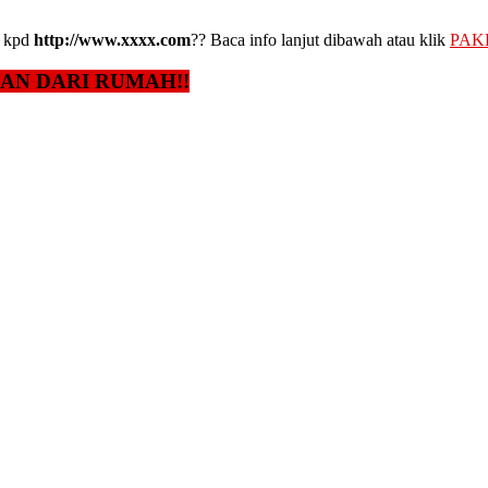
kpd
http://www.xxxx.com
?? Baca info lanjut dibawah atau klik
PAK
GAN DARI RUMAH!!