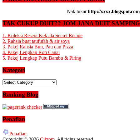
Nak tukar
http://xxxx.blogspot.com
TAK CUKUP DUIT?? JOM JANA DUIT SAMPIN
1. Koleksi Resepi Kek ala Secret Recipe
2. Rahsia buat taufufah & air soya
3. Pakej Rahsia Bun, Pau dan Pizza
4. Pakej Lengkap Roti Canai
5. Pakej Lengkap Putu Bambu & Piring
Kategori
Kategori
Ranking Blog
Penafian
Penafian
Copyright © 2026
Ciktom
. All rights reserved.