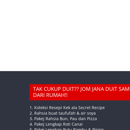
TAK CUKUP DUIT?? JOM JANA DUIT SA
DARI RUMAH!!
1. Koleksi Resepi Kek ala Secret Recipe
2. Rahsia buat taufufah & air soya
3. Pakej Rahsia Bun, Pau dan Pizza
4. Pakej Lengkap Roti Canai
5. Pakej Lengkap Putu Bambu & Piring