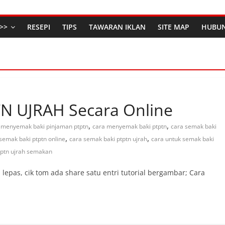
>>
RESEPI
TIPS
TAWARAN IKLAN
SITE MAP
HUBUN
N UJRAH Secara Online
,
,
 menyemak baki pinjaman ptptn
cara menyemak baki ptptn
cara semak baki
,
,
semak baki ptptn online
cara semak baki ptptn ujrah
cara untuk semak baki
tptn ujrah semakan
epas, cik tom ada share satu entri tutorial bergambar; Cara