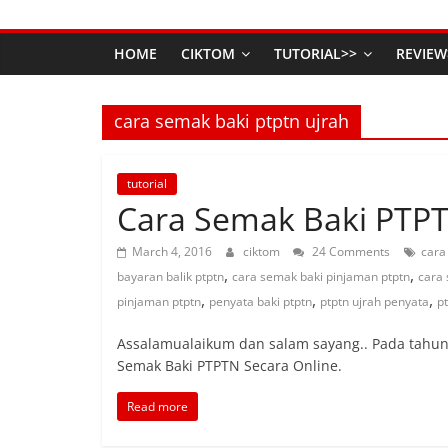
HOME
CIKTOM
TUTORIAL>>
REVIEW
cara semak baki ptptn ujrah
tutorial
Cara Semak Baki PTPT
March 4, 2016
ciktom
24 Comments
cara
,
,
bayaran balik ptptn
cara semak baki pinjaman ptptn
cara 
,
,
,
pinjaman ptptn
penyata baki ptptn
ptptn ujrah penyata
p
Assalamualaikum dan salam sayang.. Pada tahun l
Semak Baki PTPTN Secara Online.
Read more