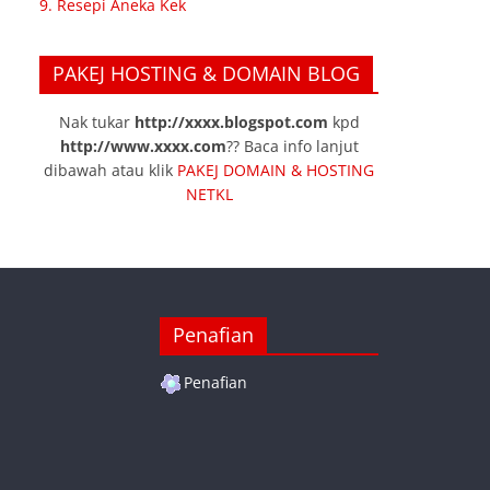
9. Resepi Aneka Kek
PAKEJ HOSTING & DOMAIN BLOG
Nak tukar
http://xxxx.blogspot.com
kpd
http://www.xxxx.com
?? Baca info lanjut
dibawah atau klik
PAKEJ DOMAIN & HOSTING
NETKL
Penafian
Penafian