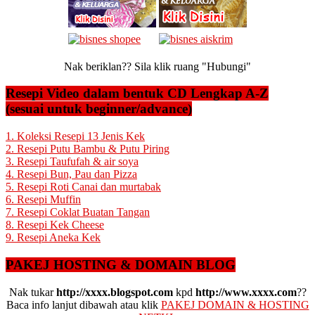
Nak beriklan?? Sila klik ruang "Hubungi"
Resepi Video dalam bentuk CD Lengkap A-Z
(sesuai untuk beginner/advance)
1. Koleksi Resepi 13 Jenis Kek
2. Resepi Putu Bambu & Putu Piring
3. Resepi Taufufah & air soya
4. Resepi Bun, Pau dan Pizza
5. Resepi Roti Canai dan murtabak
6. Resepi Muffin
7. Resepi Coklat Buatan Tangan
8. Resepi Kek Cheese
9. Resepi Aneka Kek
PAKEJ HOSTING & DOMAIN BLOG
Nak tukar
http://xxxx.blogspot.com
kpd
http://www.xxxx.com
??
Baca info lanjut dibawah atau klik
PAKEJ DOMAIN & HOSTING