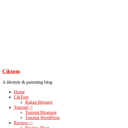
Ciktom
A lifestyle & parenting blog
Home
CikTom
Rakan Blogger
Tutorial>>
Tutorial Blogspot
Tutorial WordPress
Review>>
Review Blog