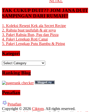
NETKL
TAK CUKUP DUIT?? JOM JANA DUIT
SAMPINGAN DARI RUMAH!!
1. Koleksi Resepi Kek ala Secret Recipe
2. Rahsia buat taufufah & air soya
3. Pakej Rahsia Bun, Pau dan Pizza
4. Pakej Lengkap Roti Canai
5. Pakej Lengkap Putu Bambu & Piring
Kategori
Kategori
Ranking Blog
Penafian
Penafian
Copyright © 2026
Ciktom
. All rights reserved.