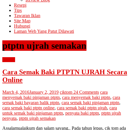
Resepi
Tips
Tawaran Iklan
Site Map
Hubungi
Laman Web Yang Patut Dilawati
ptptn ujrah semakan
tutorial
Cara Semak Baki PTPTN UJRAH Secara
Online
March 4, 2016
January 2, 2019
ciktom
24 Comments
cara
menyemak baki pinjaman ptptn
,
cara menyemak baki ptptn
,
cara
semak baki bayaran balik ptptn
,
cara semak baki pinjaman ptptn
,
cara semak baki ptptn online
,
cara semak baki ptptn ujrah
,
cara
untuk semak baki pinjaman ptptn
,
penyata baki ptptn
,
ptptn ujrah
penyata
,
ptptn ujrah semakan
Assalamualaikum dan salam sayang.. Pada tahun lepas, cik tom ada