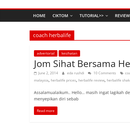
HOME
CIKTOM
TUTORIAL>>
REVIEW
coach herbalife
advertorial
kesihatan
Jom Sihat Bersama He
June 2, 2014
eda rushdi
10 Comments
co
,
,
,
malaysia
herbalife prices
herbalife review
herbalife sha
Assalamualaikum.. Hello… masih ingat lagikah de
menyepikan diri sebab
Read more