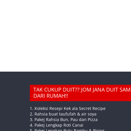
TAK CUKUP DUIT?? JOM JANA DUIT SA
DARI RUMAH!!
1. Koleksi Resepi Kek ala Secret Recipe
2. Rahsia buat taufufah & air soya
3. Pakej Rahsia Bun, Pau dan Pizza
4. Pakej Lengkap Roti Canai
5. Pakej Lengkap Putu Bambu & Piring