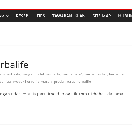
>>
RESEPI
TIPS
TAWARAN IKLAN
SITE MAP
HUBUN
rbalife
,
,
,
,
ach herbalife
harga produk herbalife
herbalife 24
herbalife diet
herbalife
,
,
kes
jual produk herbalife murah
produk kurus herbalife
ngan Eda? Penulis part time di blog Cik Tom ni?hehe.. da lama