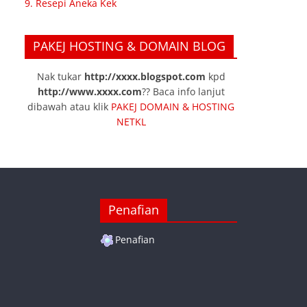
9. Resepi Aneka Kek
PAKEJ HOSTING & DOMAIN BLOG
Nak tukar
http://xxxx.blogspot.com
kpd
http://www.xxxx.com
?? Baca info lanjut
dibawah atau klik
PAKEJ DOMAIN & HOSTING
NETKL
Penafian
Penafian