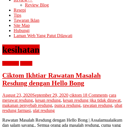
Review Blog
Resepi
Tips
Tawaran Iklan
Site Map
Hubungi
Laman Web Yang Patut Dilawati
kesihatan
kesihatan
review
Ciktom Ikhtiar Rawatan Masalah
Resdung dengan Hello Bong
August 23, 2020
September 29, 2020
ciktom
18 Comments
cara
merawat resdung
,
kesan resdung
,
kesan resdung jika tidak dirawat
,
makanan penyebab resdung
,
punca resdung
,
rawatan resdung
,
ubat
resdung farmasi
,
ulat resdung
Rawatan Masalah Resdung dengan Hello Bong | Assalamualaikum
dan salam sayang.. Semua orang ada masalah resdung, cuma yang