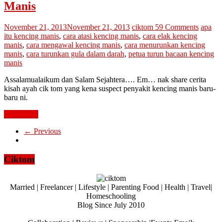
Manis
November 21, 2013
November 21, 2013
ciktom
59 Comments
apa
itu kencing manis
,
cara atasi kencing manis
,
cara elak kencing
manis
,
cara mengawal kencing manis
,
cara menurunkan kencing
manis
,
cara turunkan gula dalam darah
,
petua turun bacaan kencing
manis
Assalamualaikum dan Salam Sejahtera…. Em… nak share cerita
kisah ayah cik tom yang kena suspect penyakit kencing manis baru-
baru ni.
Read more
← Previous
Ciktom
Married | Freelancer | Lifestyle | Parenting Food | Health | Travel|
Homeschooling
Blog Since July 2010