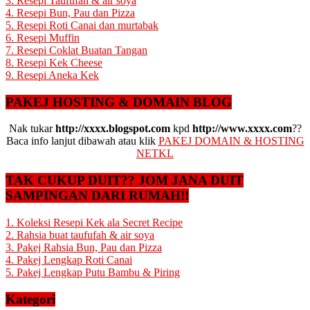
3. Resepi Taufufah & air soya
4. Resepi Bun, Pau dan Pizza
5. Resepi Roti Canai dan murtabak
6. Resepi Muffin
7. Resepi Coklat Buatan Tangan
8. Resepi Kek Cheese
9. Resepi Aneka Kek
PAKEJ HOSTING & DOMAIN BLOG
Nak tukar
http://xxxx.blogspot.com
kpd
http://www.xxxx.com
??
Baca info lanjut dibawah atau klik
PAKEJ DOMAIN & HOSTING
NETKL
TAK CUKUP DUIT?? JOM JANA DUIT
SAMPINGAN DARI RUMAH!!
1. Koleksi Resepi Kek ala Secret Recipe
2. Rahsia buat taufufah & air soya
3. Pakej Rahsia Bun, Pau dan Pizza
4. Pakej Lengkap Roti Canai
5. Pakej Lengkap Putu Bambu & Piring
Kategori