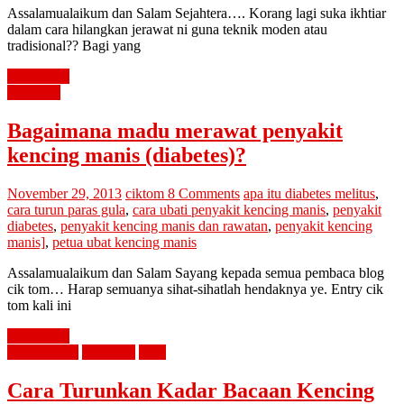
Assalamualaikum dan Salam Sejahtera…. Korang lagi suka ikhtiar
dalam cara hilangkan jerawat ni guna teknik moden atau
tradisional?? Bagi yang
Read more
kesihatan
Bagaimana madu merawat penyakit
kencing manis (diabetes)?
November 29, 2013
ciktom
8 Comments
apa itu diabetes melitus
,
cara turun paras gula
,
cara ubati penyakit kencing manis
,
penyakit
diabetes
,
penyakit kencing manis dan rawatan
,
penyakit kencing
manis]
,
petua ubat kencing manis
Assalamualaikum dan Salam Sayang kepada semua pembaca blog
cik tom… Harap semuanya sihat-sihatlah hendaknya ye. Entry cik
tom kali ini
Read more
diari cik tom
kesihatan
tips2
Cara Turunkan Kadar Bacaan Kencing