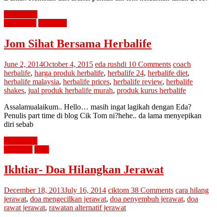
Read more
advertorial
kesihatan
Jom Sihat Bersama Herbalife
June 2, 2014
October 4, 2015
eda rushdi
10 Comments
coach
herbalife
,
harga produk herbalife
,
herbalife 24
,
herbalife diet
,
herbalife malaysia
,
herbalife prices
,
herbalife review
,
herbalife
shakes
,
jual produk herbalife murah
,
produk kurus herbalife
Assalamualaikum.. Hello… masih ingat lagikah dengan Eda?
Penulis part time di blog Cik Tom ni?hehe.. da lama menyepikan
diri sebab
Read more
kesihatan
tips2
Ikhtiar- Doa Hilangkan Jerawat
December 18, 2013
July 16, 2014
ciktom
38 Comments
cara hilang
jerawat
,
doa mengecilkan jerawat
,
doa penyembuh jerawat
,
doa
rawat jerawat
,
rawatan alternatif jerawat