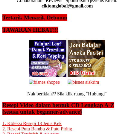
Collaboration | Reviews | Sponsorship |Events Email:
ciktomglobal@gmail.com
Tertarik Menarik Deboom
TAWARAN HEBAT!!!
Nak beriklan?? Sila klik ruang "Hubungi"
Resepi Video dalam bentuk CD Lengkap A-Z
(sesuai untuk beginner/advance)
1. Koleksi Resepi 13 Jenis Kek
2. Resepi Putu Bambu & Putu Piring