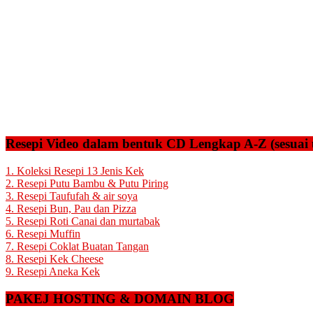
Resepi Video dalam bentuk CD Lengkap A-Z (sesuai 
1. Koleksi Resepi 13 Jenis Kek
2. Resepi Putu Bambu & Putu Piring
3. Resepi Taufufah & air soya
4. Resepi Bun, Pau dan Pizza
5. Resepi Roti Canai dan murtabak
6. Resepi Muffin
7. Resepi Coklat Buatan Tangan
8. Resepi Kek Cheese
9. Resepi Aneka Kek
PAKEJ HOSTING & DOMAIN BLOG