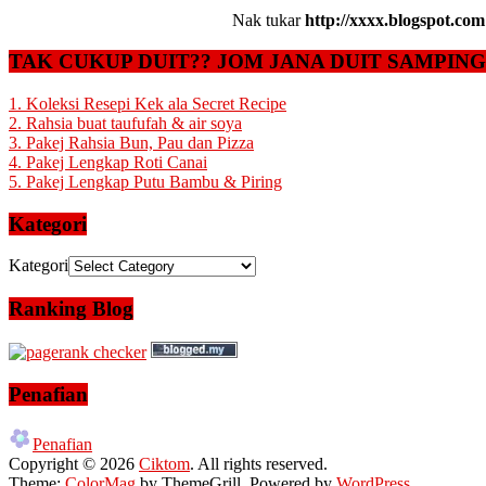
Nak tukar
http://xxxx.blogspot.com
TAK CUKUP DUIT?? JOM JANA DUIT SAMPIN
1. Koleksi Resepi Kek ala Secret Recipe
2. Rahsia buat taufufah & air soya
3. Pakej Rahsia Bun, Pau dan Pizza
4. Pakej Lengkap Roti Canai
5. Pakej Lengkap Putu Bambu & Piring
Kategori
Kategori
Ranking Blog
Penafian
Penafian
Copyright © 2026
Ciktom
. All rights reserved.
Theme:
ColorMag
by ThemeGrill. Powered by
WordPress
.