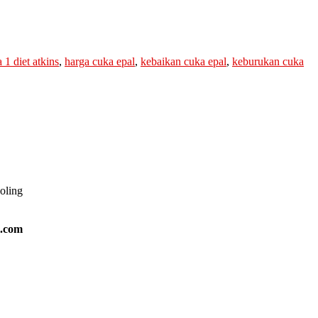
a 1 diet atkins
,
harga cuka epal
,
kebaikan cuka epal
,
keburukan cuka
ooling
l.com