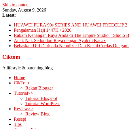
Skip to content
Sunday, August 9, 2026
Latest:
HUAWEI PURA 90s SERIES AND HUAWEI FREECLIP 2 
Pengalaman Haji 1447H / 2026
Rakam Kenangan Raya Anda di The Empire Studio – Studio Ba
Anak Nak Sedondon Raya dengan Ayah di Kacax
Bebaskan Diri Daripada Nebulizer Dan Kekal Cerdas Dengan D
Ciktom
A lifestyle & parenting blog
Home
CikTom
Rakan Blogger
Tutorial>>
Tutorial Blogspot
Tutorial WordPress
Review>>
Review Blog
Resepi
Tips