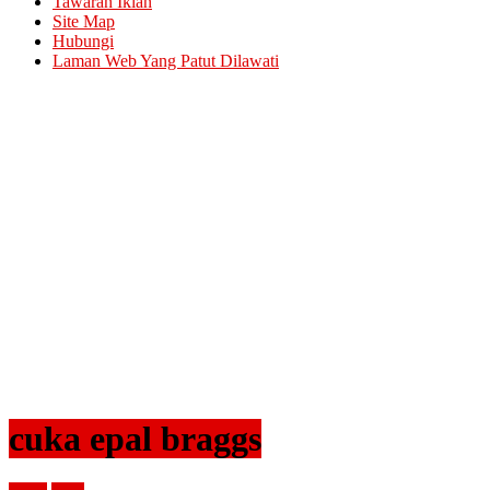
Tawaran Iklan
Site Map
Hubungi
Laman Web Yang Patut Dilawati
cuka epal braggs