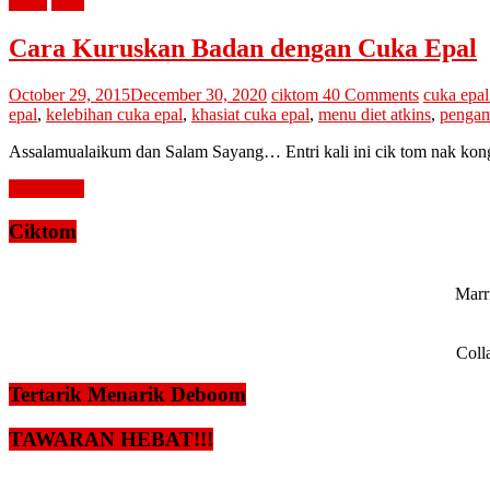
kurus
tips2
Cara Kuruskan Badan dengan Cuka Epal
October 29, 2015
December 30, 2020
ciktom
40 Comments
cuka epal
epal
,
kelebihan cuka epal
,
khasiat cuka epal
,
menu diet atkins
,
pengama
Assalamualaikum dan Salam Sayang… Entri kali ini cik tom nak kon
Read more
Ciktom
Marri
Coll
Tertarik Menarik Deboom
TAWARAN HEBAT!!!