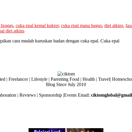
 braggs
,
cuka epal kemal kukrer
,
cuka epal mana bagus
,
diet atkins
,
fas
l diet atkins
gsikan cara mudah kuruskan badan dengan cuka epal. Cuka epal
ed | Freelancer | Lifestyle | Parenting Food | Health | Travel| Homesch
Blog Since July 2010
aboration | Reviews | Sponsorship |Events Email:
ciktomglobal@gmai