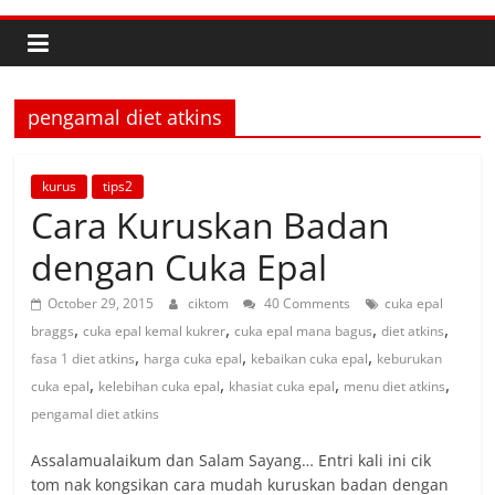
pengamal diet atkins
kurus
tips2
Cara Kuruskan Badan
dengan Cuka Epal
October 29, 2015
ciktom
40 Comments
cuka epal
,
,
,
,
braggs
cuka epal kemal kukrer
cuka epal mana bagus
diet atkins
,
,
,
fasa 1 diet atkins
harga cuka epal
kebaikan cuka epal
keburukan
,
,
,
,
cuka epal
kelebihan cuka epal
khasiat cuka epal
menu diet atkins
pengamal diet atkins
Assalamualaikum dan Salam Sayang… Entri kali ini cik
tom nak kongsikan cara mudah kuruskan badan dengan