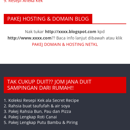
9. Resepi Aneka Kek
PAKEJ HOSTING & DOMAIN BLOG
Nak tukar
http://xxxx.blogspot.com
kpd
http://www.xxxx.com
?? Baca info lanjut dibawah atau klik
PAKEJ DOMAIN & HOSTING NETKL
TAK CUKUP DUIT?? JOM JANA DUIT
SAMPINGAN DARI RUMAH!!
1. Koleksi Resepi Kek ala Secret Recipe
2. Rahsia buat taufufah & air soya
3. Pakej Rahsia Bun, Pau dan Pizza
4. Pakej Lengkap Roti Canai
5. Pakej Lengkap Putu Bambu & Piring