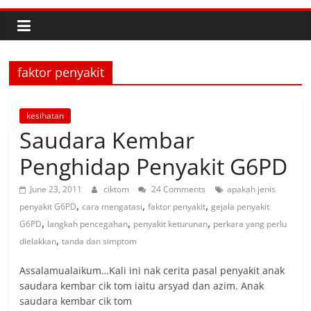
faktor penyakit
kesihatan
Saudara Kembar
Penghidap Penyakit G6PD
June 23, 2011
ciktom
24 Comments
apakah jenis
,
,
,
penyakit G6PD
cara mengatasi
faktor penyakit
gejala penyakit
,
,
,
G6PD
langkah pencegahan
penyakit keturunan
perkara yang perlu
,
dielakkan
tanda dan simptom
Assalamualaikum…Kali ini nak cerita pasal penyakit anak
saudara kembar cik tom iaitu arsyad dan azim. Anak
saudara kembar cik tom