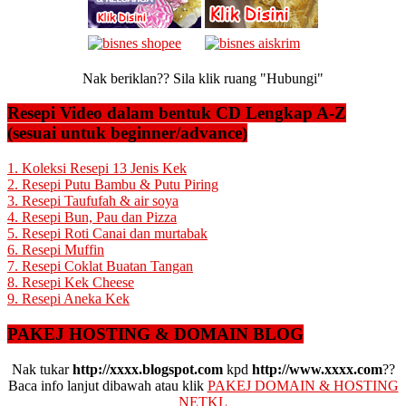
Nak beriklan?? Sila klik ruang "Hubungi"
Resepi Video dalam bentuk CD Lengkap A-Z
(sesuai untuk beginner/advance)
1. Koleksi Resepi 13 Jenis Kek
2. Resepi Putu Bambu & Putu Piring
3. Resepi Taufufah & air soya
4. Resepi Bun, Pau dan Pizza
5. Resepi Roti Canai dan murtabak
6. Resepi Muffin
7. Resepi Coklat Buatan Tangan
8. Resepi Kek Cheese
9. Resepi Aneka Kek
PAKEJ HOSTING & DOMAIN BLOG
Nak tukar
http://xxxx.blogspot.com
kpd
http://www.xxxx.com
??
Baca info lanjut dibawah atau klik
PAKEJ DOMAIN & HOSTING
NETKL