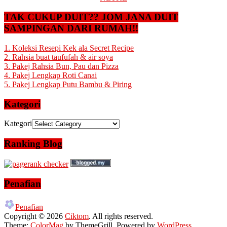
TAK CUKUP DUIT?? JOM JANA DUIT
SAMPINGAN DARI RUMAH!!
1. Koleksi Resepi Kek ala Secret Recipe
2. Rahsia buat taufufah & air soya
3. Pakej Rahsia Bun, Pau dan Pizza
4. Pakej Lengkap Roti Canai
5. Pakej Lengkap Putu Bambu & Piring
Kategori
Kategori
Ranking Blog
Penafian
Penafian
Copyright © 2026
Ciktom
. All rights reserved.
Theme:
ColorMag
by ThemeGrill. Powered by
WordPress
.