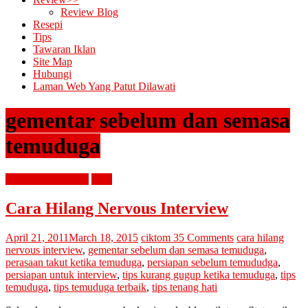
Review Blog
Resepi
Tips
Tawaran Iklan
Site Map
Hubungi
Laman Web Yang Patut Dilawati
gementar sebelum dan semasa
temuduga
interview dan kerja
tips2
Cara Hilang Nervous Interview
April 21, 2011
March 18, 2015
ciktom
35 Comments
cara hilang
nervous interview
,
gementar sebelum dan semasa temuduga
,
perasaan takut ketika temuduga
,
persiapan sebelum temududga
,
persiapan untuk interview
,
tips kurang gugup ketika temuduga
,
tips
temuduga
,
tips temuduga terbaik
,
tips tenang hati