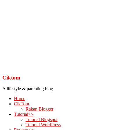
Ciktom
A lifestyle & parenting blog
Home
CikTom
Rakan Blogger
Tutorial>>
Tutorial Blogspot
Tutorial WordPress
Review>>