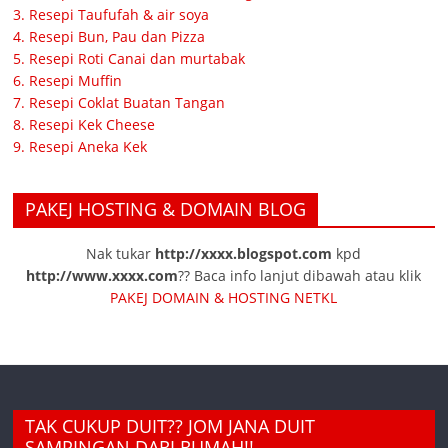
3. Resepi Taufufah & air soya
4. Resepi Bun, Pau dan Pizza
5. Resepi Roti Canai dan murtabak
6. Resepi Muffin
7. Resepi Coklat Buatan Tangan
8. Resepi Kek Cheese
9. Resepi Aneka Kek
PAKEJ HOSTING & DOMAIN BLOG
Nak tukar
http://xxxx.blogspot.com
kpd
http://www.xxxx.com
?? Baca info lanjut dibawah atau klik
PAKEJ DOMAIN & HOSTING NETKL
TAK CUKUP DUIT?? JOM JANA DUIT
SAMPINGAN DARI RUMAH!!