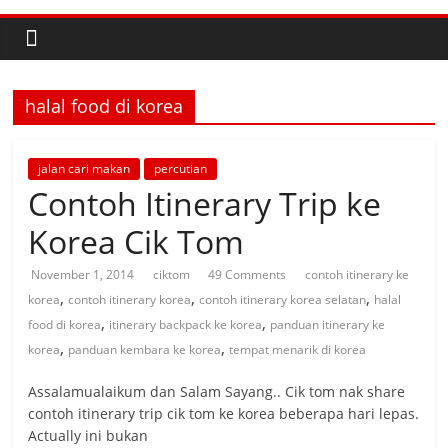
halal food di korea
jalan cari makan
percutian
Contoh Itinerary Trip ke
Korea Cik Tom
November 1, 2014
ciktom
49 Comments
contoh itinerary ke
,
,
,
korea
contoh itinerary korea
contoh itinerary korea selatan
halal
,
,
food di korea
itinerary backpack ke korea
panduan itinerary ke
,
,
korea
panduan kembara ke korea
tempat menarik di korea
Assalamualaikum dan Salam Sayang.. Cik tom nak share
contoh itinerary trip cik tom ke korea beberapa hari lepas.
Actually ini bukan