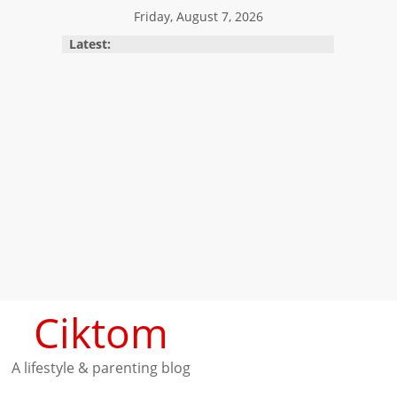
Skip
Friday, August 7, 2026
to
Latest:
content
Ciktom
A lifestyle & parenting blog