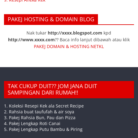
PAKEJ HOSTING & DOMAIN BLOG
Nak tukar
http://xxxx.blogspot.com
kpd
http://www.xxxx.com
?? Baca info lanjut dibawah atau klik
PAKEJ DOMAIN & HOSTING NETKL
TAK CUKUP DUIT?? JOM JANA DUIT
SAMPINGAN DARI RUMAH!!
1. Koleksi Resepi Kek ala Secret Recipe
2. Rahsia buat taufufah & air soya
3. Pakej Rahsia Bun, Pau dan Pizza
4. Pakej Lengkap Roti Canai
5. Pakej Lengkap Putu Bambu & Piring