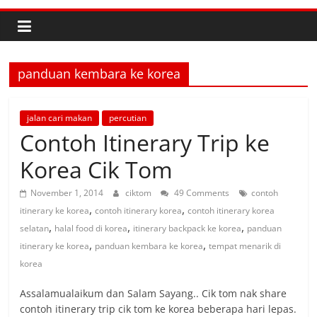
panduan kembara ke korea
jalan cari makan
percutian
Contoh Itinerary Trip ke
Korea Cik Tom
November 1, 2014
ciktom
49 Comments
contoh
,
,
itinerary ke korea
contoh itinerary korea
contoh itinerary korea
,
,
,
selatan
halal food di korea
itinerary backpack ke korea
panduan
,
,
itinerary ke korea
panduan kembara ke korea
tempat menarik di
korea
Assalamualaikum dan Salam Sayang.. Cik tom nak share
contoh itinerary trip cik tom ke korea beberapa hari lepas.