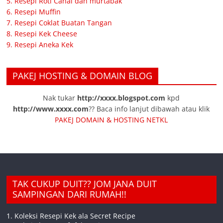
5. Resepi Roti Canai dan murtabak
6. Resepi Muffin
7. Resepi Coklat Buatan Tangan
8. Resepi Kek Cheese
9. Resepi Aneka Kek
PAKEJ HOSTING & DOMAIN BLOG
Nak tukar
http://xxxx.blogspot.com
kpd
http://www.xxxx.com
?? Baca info lanjut dibawah atau klik
PAKEJ DOMAIN & HOSTING NETKL
TAK CUKUP DUIT?? JOM JANA DUIT
SAMPINGAN DARI RUMAH!!
1. Koleksi Resepi Kek ala Secret Recipe