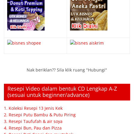
Nak beriklan?? Sila klik ruang "Hubungi"
Resepi Video dalam bentuk CD Lengkap A-Z
(sesuai untuk beginner/advance)
1. Koleksi Resepi 13 Jenis Kek
2. Resepi Putu Bambu & Putu Piring
3. Resepi Taufufah & air soya
4. Resepi Bun, Pau dan Pizza