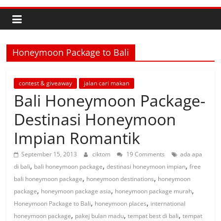
Honeymoon Package to Bali
contest & giveaway
jalan cari makan
Bali Honeymoon Package-
Destinasi Honeymoon
Impian Romantik
September 15, 2013
ciktom
19 Comments
ada apa
,
,
,
di bali
bali honeymoon package
destinasi honeymoon impian
free
,
,
bali honeymoon package
honeymoon destinations
honeymoon
,
,
,
package
honeymoon package asia
honeymoon package murah
,
,
Honeymoon Package to Bali
honeymoon places
international
,
,
,
honeymoon package
pakej bulan madu
tempat best di bali
tempat