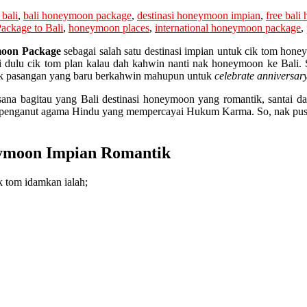
 bali
,
bali honeymoon package
,
destinasi honeymoon impian
,
free bal
ckage to Bali
,
honeymoon places
,
international honeymoon package
,
oon Package
sebagai salah satu destinasi impian untuk cik tom ho
 dulu cik tom plan kalau dah kahwin nanti nak honeymoon ke Bali. Se
tuk pasangan yang baru berkahwin mahupun untuk
celebrate anniversar
na bagitau yang Bali destinasi honeymoon yang romantik, santai dan
iti penganut agama Hindu yang mempercayai Hukum Karma. So, nak pusin
eymoon Impian Romantik
 tom idamkan ialah;