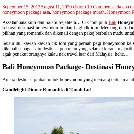
September 15, 2013
August 11, 2020
ciktom
19 Comments
ada apa di
honeymoon package asia
,
honeymoon package murah
,
Honeymoon Pa
Assalamualaikum dan Salam Sejahtera… Cik tom pilih
Bali
Honeym
sebagai destinasi honeymoon impian bagi cik tom. Memang dah dari
pilihan yang romantik dan dikenali dengan pakej berbulan madu un
Selain itu, kawan-kawan cik tom yang pernah pegi honeymoon ke sa
dikenali sebagai satu destinasi percutian yang selamat kerana major
agak penakut orangnya kalau nak travel luar dari Malaysia. hehe…
Bali Honeymoon Package- Destinasi Hon
Antara destinasi pilihan untuk honeymoon yang memang dah lama cik
Candlelight Dinner Romantik di Tanah Lot