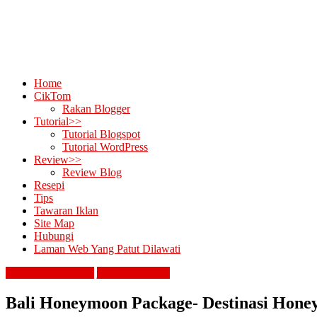
Home
CikTom
Rakan Blogger
Tutorial>>
Tutorial Blogspot
Tutorial WordPress
Review>>
Review Blog
Resepi
Tips
Tawaran Iklan
Site Map
Hubungi
Laman Web Yang Patut Dilawati
contest & giveaway
jalan cari makan
Bali Honeymoon Package- Destinasi Hon