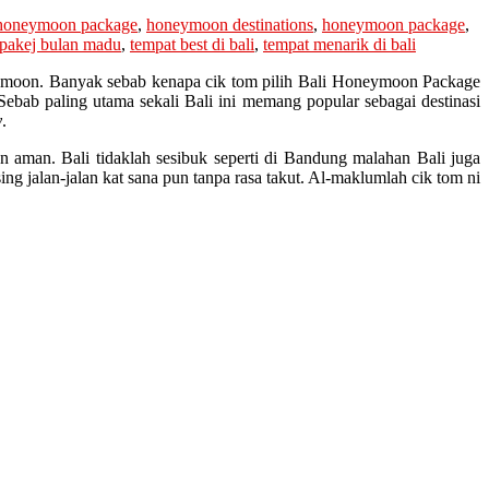
i honeymoon package
,
honeymoon destinations
,
honeymoon package
,
pakej bulan madu
,
tempat best di bali
,
tempat menarik di bali
neymoon. Banyak sebab kenapa cik tom pilih Bali Honeymoon Package
bab paling utama sekali Bali ini memang popular sebagai destinasi
y
.
 aman. Bali tidaklah sesibuk seperti di Bandung malahan Bali juga
g jalan-jalan kat sana pun tanpa rasa takut. Al-maklumlah cik tom ni