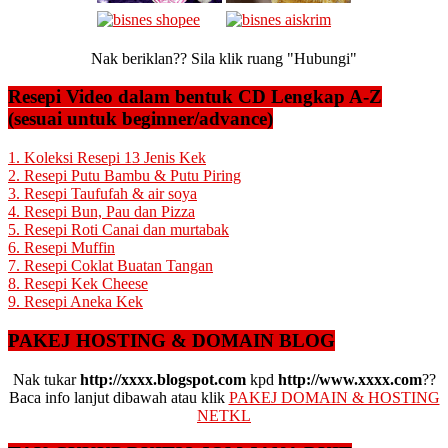
Nak beriklan?? Sila klik ruang "Hubungi"
Resepi Video dalam bentuk CD Lengkap A-Z
(sesuai untuk beginner/advance)
1. Koleksi Resepi 13 Jenis Kek
2. Resepi Putu Bambu & Putu Piring
3. Resepi Taufufah & air soya
4. Resepi Bun, Pau dan Pizza
5. Resepi Roti Canai dan murtabak
6. Resepi Muffin
7. Resepi Coklat Buatan Tangan
8. Resepi Kek Cheese
9. Resepi Aneka Kek
PAKEJ HOSTING & DOMAIN BLOG
Nak tukar
http://xxxx.blogspot.com
kpd
http://www.xxxx.com
??
Baca info lanjut dibawah atau klik
PAKEJ DOMAIN & HOSTING
NETKL