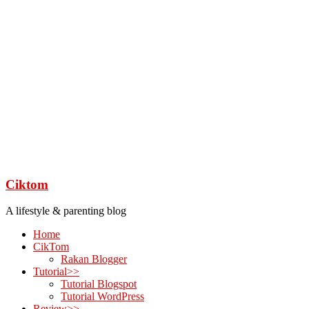
Ciktom
A lifestyle & parenting blog
Home
CikTom
Rakan Blogger
Tutorial>>
Tutorial Blogspot
Tutorial WordPress
Review>>