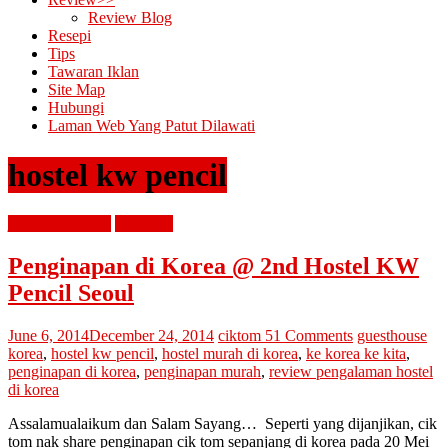
Review Blog
Resepi
Tips
Tawaran Iklan
Site Map
Hubungi
Laman Web Yang Patut Dilawati
hostel kw pencil
jalan cari makan
percutian
Penginapan di Korea @ 2nd Hostel KW
Pencil Seoul
June 6, 2014
December 24, 2014
ciktom
51 Comments
guesthouse
korea
,
hostel kw pencil
,
hostel murah di korea
,
ke korea ke kita
,
penginapan di korea
,
penginapan murah
,
review pengalaman hostel
di korea
Assalamualaikum dan Salam Sayang… Seperti yang dijanjikan, cik
tom nak share penginapan cik tom sepanjang di korea pada 20 Mei