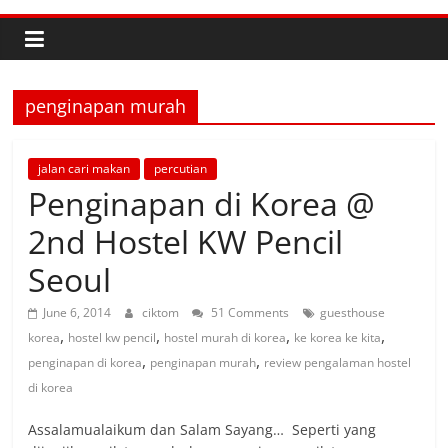
penginapan murah
jalan cari makan
percutian
Penginapan di Korea @
2nd Hostel KW Pencil
Seoul
June 6, 2014
ciktom
51 Comments
guesthouse
,
,
,
,
korea
hostel kw pencil
hostel murah di korea
ke korea ke kita
,
,
penginapan di korea
penginapan murah
review pengalaman hostel
di korea
Assalamualaikum dan Salam Sayang… Seperti yang