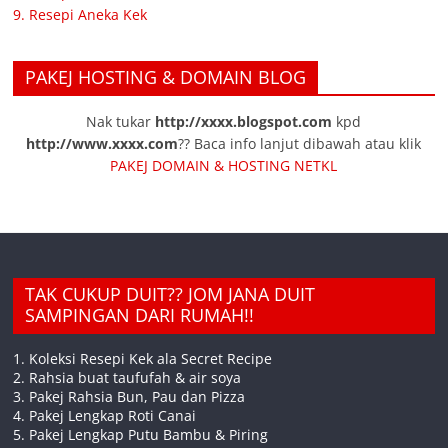
9. Resepi Aneka Kek
PAKEJ HOSTING & DOMAIN BLOG
Nak tukar
http://xxxx.blogspot.com
kpd
http://www.xxxx.com
?? Baca info lanjut dibawah atau klik
PAKEJ DOMAIN & HOSTING NETKL
TAK CUKUP DUIT?? JOM JANA DUIT
SAMPINGAN DARI RUMAH!!
1. Koleksi Resepi Kek ala Secret Recipe
2. Rahsia buat taufufah & air soya
3. Pakej Rahsia Bun, Pau dan Pizza
4. Pakej Lengkap Roti Canai
5. Pakej Lengkap Putu Bambu & Piring