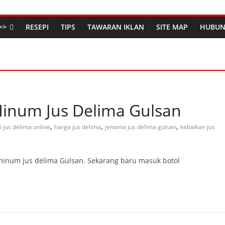
>>
RESEPI
TIPS
TAWARAN IKLAN
SITE MAP
HUBUN
inum Jus Delima Gulsan
,
,
,
i jus delima online
harga jus delima
jenama jus delima gulsan
kebaikan jus
minum jus delima Gulsan. Sekarang baru masuk botol