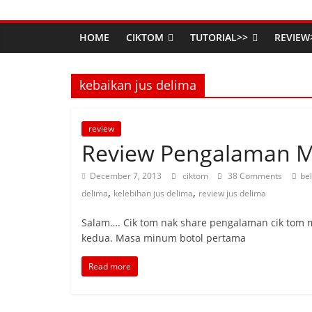
HOME
CIKTOM
TUTORIAL>>
REVIEW
kebaikan jus delima
review
Review Pengalaman M
December 7, 2013
ciktom
38 Comments
bel
,
,
delima
kelebihan jus delima
review jus delima
Salam…. Cik tom nak share pengalaman cik tom 
kedua. Masa minum botol pertama
Read more