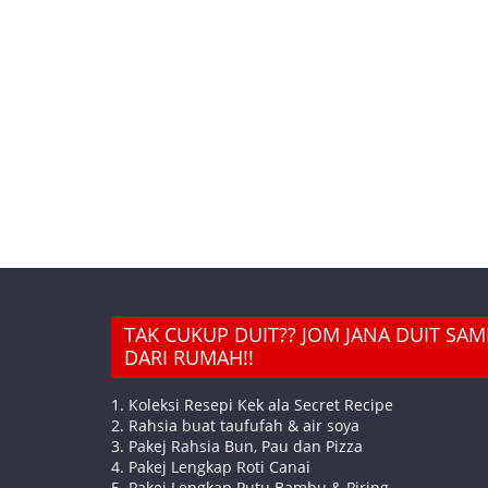
TAK CUKUP DUIT?? JOM JANA DUIT SA
DARI RUMAH!!
1. Koleksi Resepi Kek ala Secret Recipe
2. Rahsia buat taufufah & air soya
3. Pakej Rahsia Bun, Pau dan Pizza
4. Pakej Lengkap Roti Canai
5. Pakej Lengkap Putu Bambu & Piring