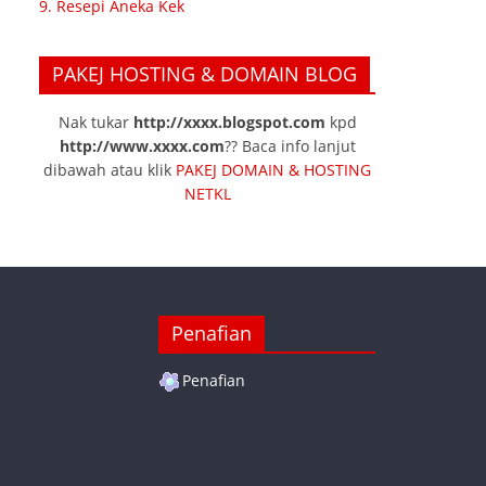
9. Resepi Aneka Kek
PAKEJ HOSTING & DOMAIN BLOG
Nak tukar
http://xxxx.blogspot.com
kpd
http://www.xxxx.com
?? Baca info lanjut
dibawah atau klik
PAKEJ DOMAIN & HOSTING
NETKL
Penafian
Penafian