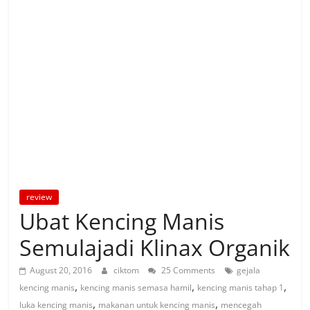
review
Ubat Kencing Manis
Semulajadi Klinax Organik
August 20, 2016
ciktom
25 Comments
gejala
,
,
,
kencing manis
kencing manis semasa hamil
kencing manis tahap 1
,
,
luka kencing manis
makanan untuk kencing manis
mencegah