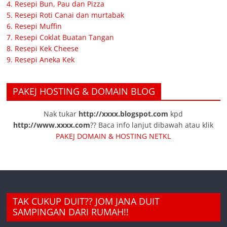
4. Resepi Bun, Pau dan Pizza
5. Resepi Roti Canai dan murtabak
6. Resepi Muffin
7. Resepi Coklat Buatan Tangan
8. Resepi Kek Cheese
9. Resepi Aneka Kek
PAKEJ HOSTING & DOMAIN BLOG
Nak tukar
http://xxxx.blogspot.com
kpd
http://www.xxxx.com
?? Baca info lanjut dibawah atau klik
PAKEJ DOMAIN & HOSTING NETKL
TAK CUKUP DUIT?? JOM JANA DUIT
SAMPINGAN DARI RUMAH!!