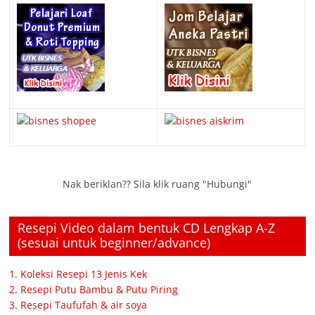
Nak beriklan?? Sila klik ruang "Hubungi"
Resepi Video dalam bentuk CD Lengkap A-Z
(sesuai untuk beginner/advance)
1. Koleksi Resepi 13 Jenis Kek
2. Resepi Putu Bambu & Putu Piring
3. Resepi Taufufah & air soya