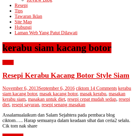
Resepi
Tips
Tawaran Iklan
Site Map
Hubungi
Laman Web Yang Patut Dilawati
kerabu siam kacang botor
resepi
Resepi Kerabu Kacang Botor Style Siam
November 6, 2013
September 6, 2016
ciktom
14 Comments
kerabu
siam kacang botor
,
masak kacang botor
,
masak kerabu
,
masakan
kerabu siam
,
masakan untuk diet
,
resepi cepat mudah sedap
,
resepi
diet
,
resepi sayuran
,
resepi senang masakan
Assalamualaikum dan Salam Sejahtera pada pembaca blog
ciktom….. Harap semuanya dalam keadaan sihat dan ceria2 selalu.
Cik tom nak share