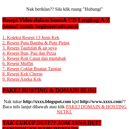
Nak beriklan?? Sila klik ruang "Hubungi"
Resepi Video dalam bentuk CD Lengkap A-Z
(sesuai untuk beginner/advance)
1. Koleksi Resepi 13 Jenis Kek
2. Resepi Putu Bambu & Putu Piring
3. Resepi Taufufah & air soya
4. Resepi Bun, Pau dan Pizza
5. Resepi Roti Canai dan murtabak
6. Resepi Muffin
7. Resepi Coklat Buatan Tangan
8. Resepi Kek Cheese
9. Resepi Aneka Kek
PAKEJ HOSTING & DOMAIN BLOG
Nak tukar
http://xxxx.blogspot.com
kpd
http://www.xxxx.com
??
Baca info lanjut dibawah atau klik
PAKEJ DOMAIN & HOSTING
NETKL
TAK CUKUP DUIT?? JOM JANA DUIT