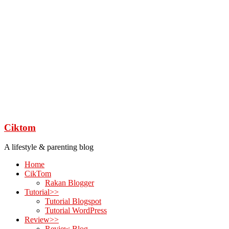
Ciktom
A lifestyle & parenting blog
Home
CikTom
Rakan Blogger
Tutorial>>
Tutorial Blogspot
Tutorial WordPress
Review>>
Review Blog