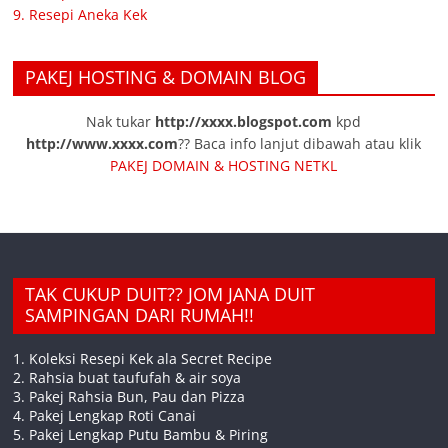
9. Resepi Aneka Kek
PAKEJ HOSTING & DOMAIN BLOG
Nak tukar
http://xxxx.blogspot.com
kpd
http://www.xxxx.com
?? Baca info lanjut dibawah atau klik
PAKEJ DOMAIN & HOSTING NETKL
TAK CUKUP DUIT?? JOM JANA DUIT
SAMPINGAN DARI RUMAH!!
1. Koleksi Resepi Kek ala Secret Recipe
2. Rahsia buat taufufah & air soya
3. Pakej Rahsia Bun, Pau dan Pizza
4. Pakej Lengkap Roti Canai
5. Pakej Lengkap Putu Bambu & Piring