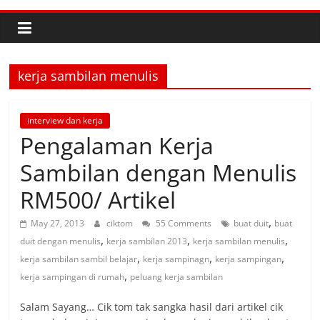
kerja sambilan menulis
interview dan kerja
Pengalaman Kerja
Sambilan dengan Menulis
RM500/ Artikel
,
May 27, 2013
ciktom
55 Comments
buat duit
buat
,
,
,
duit dengan menulis
kerja sambilan 2013
kerja sambilan menulis
,
,
,
kerja sambilan sambil belajar
kerja sampinagn
kerja sampingan
,
kerja sampingan di rumah
peluang kerja sambilan
Salam Sayang… Cik tom tak sangka hasil dari artikel cik