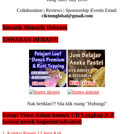
Collaboration | Reviews | Sponsorship |Events Email:
ciktomglobal@gmail.com
Tertarik Menarik Deboom
TAWARAN HEBAT!!!
Nak beriklan?? Sila klik ruang "Hubungi"
Resepi Video dalam bentuk CD Lengkap A-Z
(sesuai untuk beginner/advance)
1. Koleksi Resepi 13 Jenis Kek