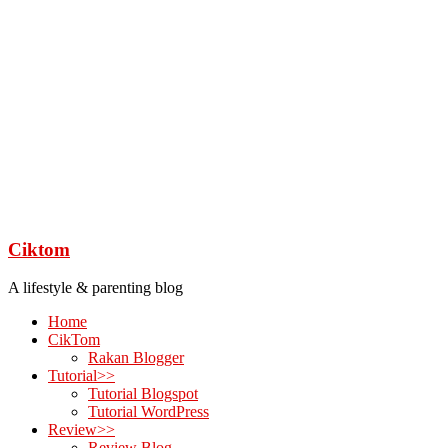
Ciktom
A lifestyle & parenting blog
Home
CikTom
Rakan Blogger
Tutorial>>
Tutorial Blogspot
Tutorial WordPress
Review>>
Review Blog