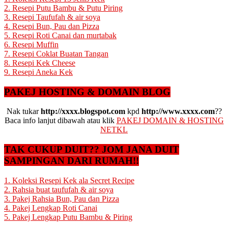
2. Resepi Putu Bambu & Putu Piring
3. Resepi Taufufah & air soya
4. Resepi Bun, Pau dan Pizza
5. Resepi Roti Canai dan murtabak
6. Resepi Muffin
7. Resepi Coklat Buatan Tangan
8. Resepi Kek Cheese
9. Resepi Aneka Kek
PAKEJ HOSTING & DOMAIN BLOG
Nak tukar
http://xxxx.blogspot.com
kpd
http://www.xxxx.com
??
Baca info lanjut dibawah atau klik
PAKEJ DOMAIN & HOSTING
NETKL
TAK CUKUP DUIT?? JOM JANA DUIT
SAMPINGAN DARI RUMAH!!
1. Koleksi Resepi Kek ala Secret Recipe
2. Rahsia buat taufufah & air soya
3. Pakej Rahsia Bun, Pau dan Pizza
4. Pakej Lengkap Roti Canai
5. Pakej Lengkap Putu Bambu & Piring