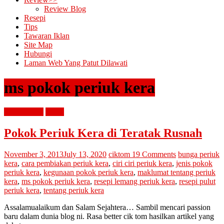
Review Blog
Resepi
Tips
Tawaran Iklan
Site Map
Hubungi
Laman Web Yang Patut Dilawati
ms pokok periuk kera
diari cik tom
resepi
Pokok Periuk Kera di Teratak Rusnah
November 3, 2013
July 13, 2020
ciktom
19 Comments
bunga periuk
kera
,
cara pembiakan periuk kera
,
ciri ciri periuk kera
,
jenis pokok
periuk kera
,
kegunaan pokok periuk kera
,
maklumat tentang periuk
kera
,
ms pokok periuk kera
,
resepi lemang periuk kera
,
resepi pulut
periuk kera
,
tentang periuk kera
Assalamualaikum dan Salam Sejahtera… Sambil mencari passion
baru dalam dunia blog ni. Rasa better cik tom hasilkan artikel yang