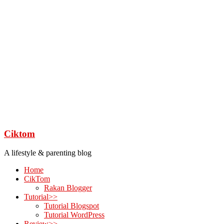
Ciktom
A lifestyle & parenting blog
Home
CikTom
Rakan Blogger
Tutorial>>
Tutorial Blogspot
Tutorial WordPress
Review>>