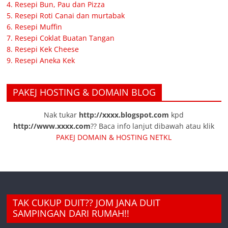
4. Resepi Bun, Pau dan Pizza
5. Resepi Roti Canai dan murtabak
6. Resepi Muffin
7. Resepi Coklat Buatan Tangan
8. Resepi Kek Cheese
9. Resepi Aneka Kek
PAKEJ HOSTING & DOMAIN BLOG
Nak tukar
http://xxxx.blogspot.com
kpd
http://www.xxxx.com
?? Baca info lanjut dibawah atau klik
PAKEJ DOMAIN & HOSTING NETKL
TAK CUKUP DUIT?? JOM JANA DUIT
SAMPINGAN DARI RUMAH!!