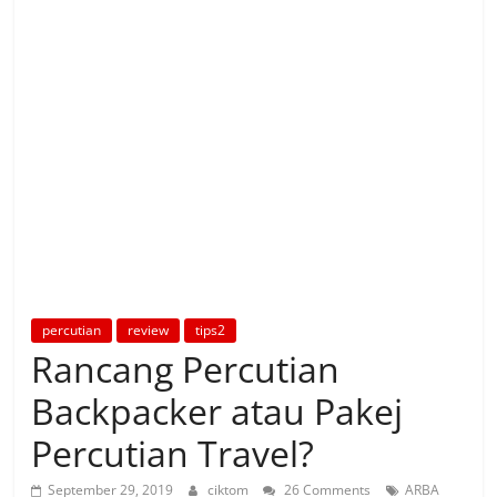
percutian
review
tips2
Rancang Percutian
Backpacker atau Pakej
Percutian Travel?
September 29, 2019
ciktom
26 Comments
ARBA