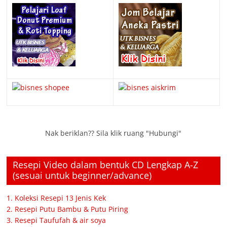
Nak beriklan?? Sila klik ruang "Hubungi"
Resepi Video dalam bentuk CD Lengkap A-Z
(sesuai untuk beginner/advance)
1. Koleksi Resepi 13 Jenis Kek
2. Resepi Putu Bambu & Putu Piring
3. Resepi Taufufah & air soya