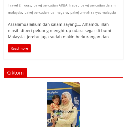
,
,
Travel & Tours
pakej percutian ARBA Travel
pakej percutian dalam
,
,
malaysia
pakej percutian luar negara
pakej umrah rakyat malaysia
Assalamualaikum dan salam sayang…. Alhamdulillah
masih diberi peluang menghirup udara segar di bumi
Malaysia. Jerebu juga sudah makin berkurangan dan
Read more
Ciktom