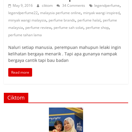
,
May 9, 2016
ciktom
34 Comments
legendperfume
,
,
,
legendperfume22
malaysia perfume online
minyak wangi inspired
,
,
,
minyak wangi malaysia
perfume brands
perfume halal
perfume
,
,
,
,
malaysia
perfume review
perfume sah solat
perfume shop
perfume tahan lama
Naluri setiap manusia, perempuan mahupun lelaki ingin
kelihatan bergaya menarik . Tapi apa gunanya nampak
bergaya cantik tapi bau badan
Read more
Ciktom