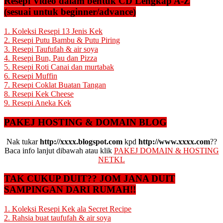
Resepi Video dalam bentuk CD Lengkap A-Z
(sesuai untuk beginner/advance)
1. Koleksi Resepi 13 Jenis Kek
2. Resepi Putu Bambu & Putu Piring
3. Resepi Taufufah & air soya
4. Resepi Bun, Pau dan Pizza
5. Resepi Roti Canai dan murtabak
6. Resepi Muffin
7. Resepi Coklat Buatan Tangan
8. Resepi Kek Cheese
9. Resepi Aneka Kek
PAKEJ HOSTING & DOMAIN BLOG
Nak tukar
http://xxxx.blogspot.com
kpd
http://www.xxxx.com
??
Baca info lanjut dibawah atau klik
PAKEJ DOMAIN & HOSTING
NETKL
TAK CUKUP DUIT?? JOM JANA DUIT
SAMPINGAN DARI RUMAH!!
1. Koleksi Resepi Kek ala Secret Recipe
2. Rahsia buat taufufah & air soya