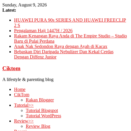
Skip
Sunday, August 9, 2026
to
Latest:
content
HUAWEI PURA 90s SERIES AND HUAWEI FREECLIP
2 S
Pengalaman Haji 1447H / 2026
Rakam Kenangan Raya Anda di The Empire Studio – Studio
Baru di Pulai Perdana
Anak Nak Sedondon Raya dengan Ayah di Kacax
Bebaskan Diri Daripada Nebulizer Dan Kekal Cerdas
Dengan Diffenz Junior
Ciktom
A lifestyle & parenting blog
Home
CikTom
Rakan Blogger
Tutorial>>
Tutorial Blogspot
Tutorial WordPress
Review>>
Review Blog