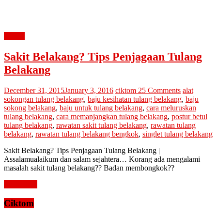
review
Sakit Belakang? Tips Penjagaan Tulang
Belakang
December 31, 2015
January 3, 2016
ciktom
25 Comments
alat
sokongan tulang belakang
,
baju kesihatan tulang belakang
,
baju
sokong belakang
,
baju untuk tulang belakang
,
cara meluruskan
tulang belakang
,
cara memanjangkan tulang belakang
,
postur betul
tulang belakang
,
rawatan sakit tulang belakang
,
rawatan tulang
belakang
,
rawatan tulang belakang bengkok
,
singlet tulang belakang
Sakit Belakang? Tips Penjagaan Tulang Belakang |
Assalamualaikum dan salam sejahtera… Korang ada mengalami
masalah sakit tulang belakang?? Badan membongkok??
Read more
Ciktom