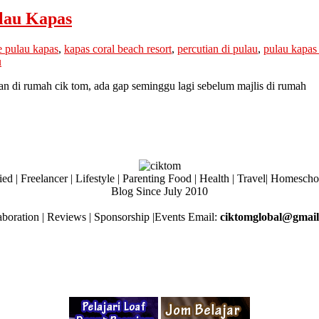
lau Kapas
e pulau kapas
,
kapas coral beach resort
,
percutian di pulau
,
pulau kapas 
u
n di rumah cik tom, ada gap seminggu lagi sebelum majlis di rumah
ed | Freelancer | Lifestyle | Parenting Food | Health | Travel| Homesch
Blog Since July 2010
aboration | Reviews | Sponsorship |Events Email:
ciktomglobal@gmai