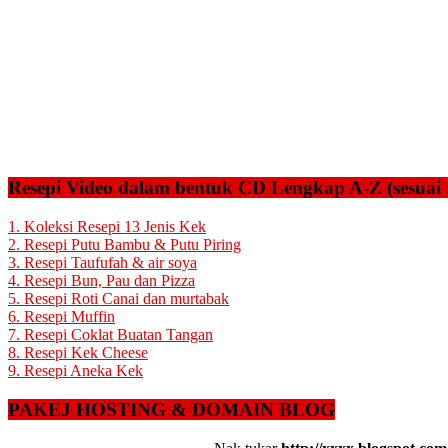
Resepi Video dalam bentuk CD Lengkap A-Z (sesuai 
1. Koleksi Resepi 13 Jenis Kek
2. Resepi Putu Bambu & Putu Piring
3. Resepi Taufufah & air soya
4. Resepi Bun, Pau dan Pizza
5. Resepi Roti Canai dan murtabak
6. Resepi Muffin
7. Resepi Coklat Buatan Tangan
8. Resepi Kek Cheese
9. Resepi Aneka Kek
PAKEJ HOSTING & DOMAIN BLOG