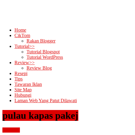
Home
CikTom
Rakan Blogger
Tutorial>>
Tutorial Blogspot
Tutorial WordPress
Review>>
Review Blog
Resepi
Tips
Tawaran Iklan
Site Map
Hubungi
Laman Web Yang Patut Dilawati
pulau kapas pakej
percutian