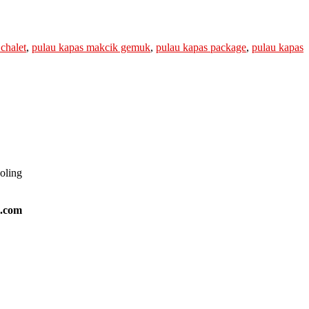
chalet
,
pulau kapas makcik gemuk
,
pulau kapas package
,
pulau kapas
ooling
l.com