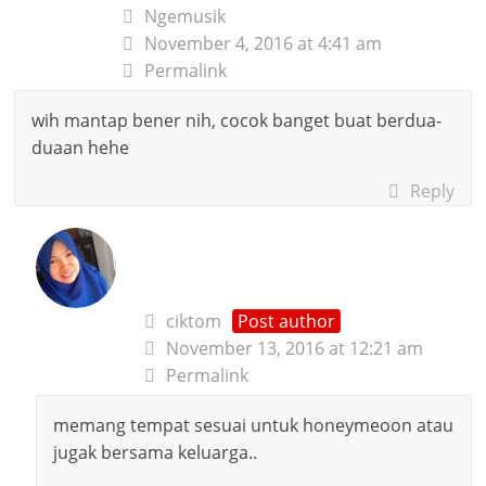
Ngemusik
November 4, 2016 at 4:41 am
Permalink
wih mantap bener nih, cocok banget buat berdua-
duaan hehe
Reply
ciktom
Post author
November 13, 2016 at 12:21 am
Permalink
memang tempat sesuai untuk honeymeoon atau
jugak bersama keluarga..