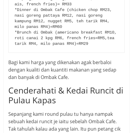
ais, french fries)= RM33

*Dinner di Ombak Cafe (chicken chop RM23, 
nasi goreng pattaya RM12, nasi goreng 
kampung RM12, nugget RM5, teh tarik RM4, 
milo panas RM4)=RM60

*Brunch di Ombak (americano breakfast RM10, 
roti canai 2 kpg RM6, french fries=RM5,tea 
tarik RM4, milo panas RM4)=RM29
Bagi kami harga yang dikenakan agak berbaloi
dengan kualiti dan kuantiti makanan yang sedap
dan banyak di Ombak Cafe.
Cenderahati & Kedai Runcit di
Pulau Kapas
Sepanjang kami round pulau tu hanya nampak
sebuah kedai runcit je iaitu sebelah Ombak Cafe.
Tak tahulah kalau ada yang lain. Itu pun petang cik