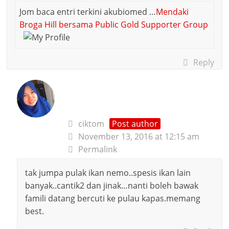
Jom baca entri terkini akubiomed …
Mendaki
Broga Hill bersama Public Gold Supporter Group
Reply
ciktom
Post author
November 13, 2016 at 12:15 am
Permalink
tak jumpa pulak ikan nemo..spesis ikan lain
banyak..cantik2 dan jinak…nanti boleh bawak
famili datang bercuti ke pulau kapas.memang
best.