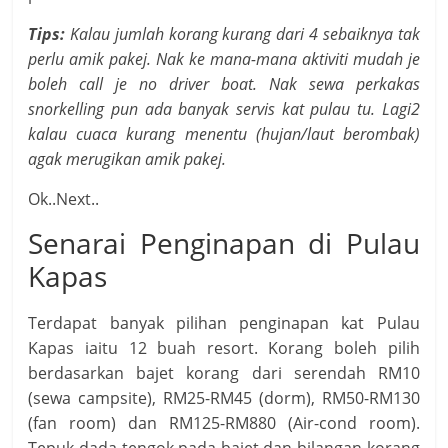
Tips:
Kalau jumlah korang kurang dari 4 sebaiknya tak
perlu amik pakej. Nak ke mana-mana aktiviti mudah je
boleh call je no driver boat. Nak sewa perkakas
snorkelling pun ada banyak servis kat pulau tu. Lagi2
kalau cuaca kurang menentu (hujan/laut berombak)
agak merugikan amik pakej.
Ok..Next..
Senarai Penginapan di Pulau
Kapas
Terdapat banyak pilihan penginapan kat Pulau
Kapas iaitu 12 buah resort. Korang boleh pilih
berdasarkan bajet korang dari serendah RM10
(sewa campsite), RM25-RM45 (dorm), RM50-RM130
(fan room) dan RM125-RM880 (Air-cond room).
Tepuk dada tengok pada bajet dan bilangan korang