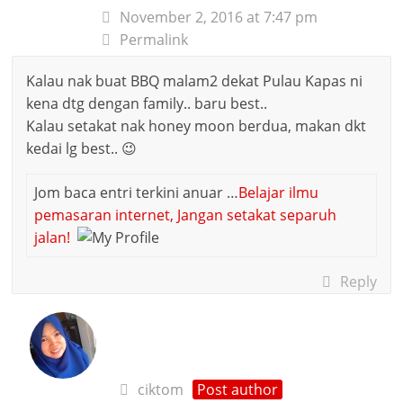
November 2, 2016 at 7:47 pm
Permalink
Kalau nak buat BBQ malam2 dekat Pulau Kapas ni
kena dtg dengan family.. baru best..
Kalau setakat nak honey moon berdua, makan dkt
kedai lg best.. 😉
Jom baca entri terkini anuar …
Belajar ilmu
pemasaran internet, Jangan setakat separuh
jalan!
Reply
ciktom
Post author