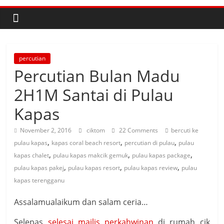
percutian
Percutian Bulan Madu
2H1M Santai di Pulau
Kapas
November 2, 2016
ciktom
22 Comments
bercuti ke
,
,
,
pulau kapas
kapas coral beach resort
percutian di pulau
pulau
,
,
,
kapas chalet
pulau kapas makcik gemuk
pulau kapas package
,
,
,
pulau kapas pakej
pulau kapas resort
pulau kapas review
pulau
kapas terengganu
Assalamualaikum dan salam ceria…
Selepas
selesai majlis perkahwinan
di rumah cik