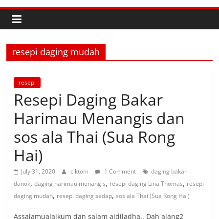
resepi daging mudah
resepi
Resepi Daging Bakar
Harimau Menangis dan
sos ala Thai (Sua Rong
Hai)
July 31, 2020
ciktom
1 Comment
daging bakar
,
,
,
danok
daging harimau menangis
resepi daging Lina Thomas
resepi
,
,
daging mudah
resepi daging sedap
sos ala Thai (Sua Rong Hai)
Assalamualaikum dan salam aidiladha.. Dah alang2