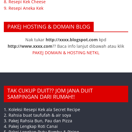
8. Resepi Kek Cheese
9. Resepi Aneka Kek
PAKEJ HOSTING & DOMAIN BLOG
Nak tukar
http://xxxx.blogspot.com
kpd
http://www.xxxx.com
?? Baca info lanjut dibawah atau klik
PAKEJ DOMAIN & HOSTING NETKL
TAK CUKUP DUIT?? JOM JANA DUIT
SAMPINGAN DARI RUMAH!!
1. Koleksi Resepi Kek ala Secret Recipe
2. Rahsia buat taufufah & air soya
3. Pakej Rahsia Bun, Pau dan Pizza
4. Pakej Lengkap Roti Canai
5. Pakej Lengkap Putu Bambu & Piring