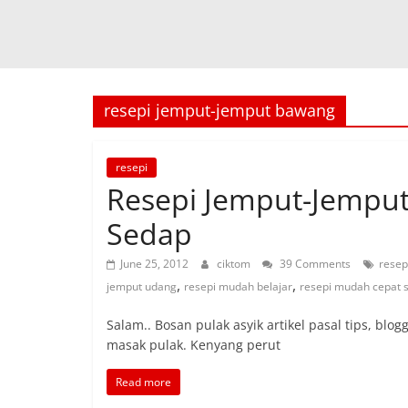
resepi jemput-jemput bawang
resepi
Resepi Jemput-Jempu
Sedap
June 25, 2012
ciktom
39 Comments
resep
,
,
jemput udang
resepi mudah belajar
resepi mudah cepat 
Salam.. Bosan pulak asyik artikel pasal tips, blog
masak pulak. Kenyang perut
Read more