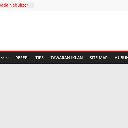
pada Nebulizer
Dengan Diffenz
SERIES AND
 S
447H / 2026
aya Anda di The
udio Baru di
n Raya dengan
>>
RESEPI
TIPS
TAWARAN IKLAN
SITE MAP
HUBUN