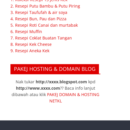
2. Resepi Putu Bambu & Putu Piring
3. Resepi Taufufah & air soya
4. Resepi Bun, Pau dan Pizza
5. Resepi Roti Canai dan murtabak
6. Resepi Muffin
7. Resepi Coklat Buatan Tangan
8. Resepi Kek Cheese
9. Resepi Aneka Kek
PAKEJ HOSTING & DOMAIN BLOG
Nak tukar
http://xxxx.blogspot.com
kpd
http://www.xxxx.com
?? Baca info lanjut
dibawah atau klik
PAKEJ DOMAIN & HOSTING
NETKL