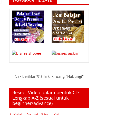
TAWARAN HEBAT!!!
Nak beriklan?? Sila klik ruang "Hubungi"
Resepi Video dalam bentuk CD
Lengkap A-Z (sesuai untuk
beginner/advance)
1. Koleksi Resepi 13 Jenis Kek