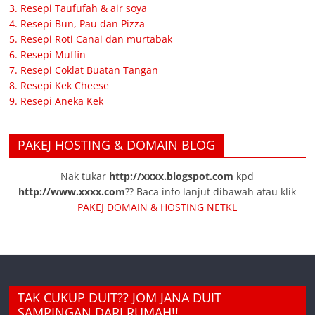
3. Resepi Taufufah & air soya
4. Resepi Bun, Pau dan Pizza
5. Resepi Roti Canai dan murtabak
6. Resepi Muffin
7. Resepi Coklat Buatan Tangan
8. Resepi Kek Cheese
9. Resepi Aneka Kek
PAKEJ HOSTING & DOMAIN BLOG
Nak tukar
http://xxxx.blogspot.com
kpd
http://www.xxxx.com
?? Baca info lanjut dibawah atau klik
PAKEJ DOMAIN & HOSTING NETKL
TAK CUKUP DUIT?? JOM JANA DUIT
SAMPINGAN DARI RUMAH!!