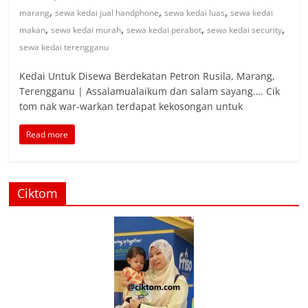
,
,
,
marang
sewa kedai jual handphone
sewa kedai luas
sewa kedai
,
,
,
,
makan
sewa kedai murah
sewa kedai perabot
sewa kedai security
sewa kedai terengganu
Kedai Untuk Disewa Berdekatan Petron Rusila, Marang,
Terengganu | Assalamualaikum dan salam sayang…. Cik
tom nak war-warkan terdapat kekosongan untuk
Read more
Ciktom