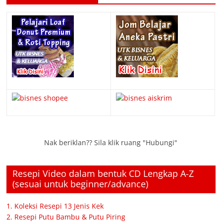
Nak beriklan?? Sila klik ruang "Hubungi"
Resepi Video dalam bentuk CD Lengkap A-Z
(sesuai untuk beginner/advance)
1. Koleksi Resepi 13 Jenis Kek
2. Resepi Putu Bambu & Putu Piring