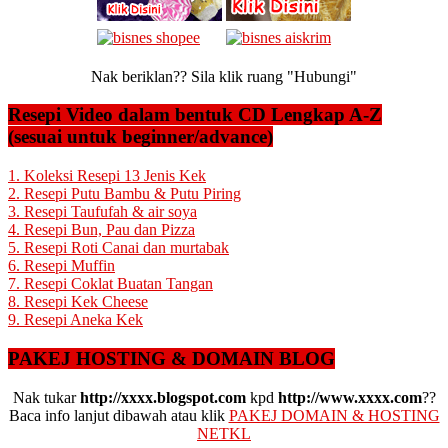
Nak beriklan?? Sila klik ruang "Hubungi"
Resepi Video dalam bentuk CD Lengkap A-Z
(sesuai untuk beginner/advance)
1. Koleksi Resepi 13 Jenis Kek
2. Resepi Putu Bambu & Putu Piring
3. Resepi Taufufah & air soya
4. Resepi Bun, Pau dan Pizza
5. Resepi Roti Canai dan murtabak
6. Resepi Muffin
7. Resepi Coklat Buatan Tangan
8. Resepi Kek Cheese
9. Resepi Aneka Kek
PAKEJ HOSTING & DOMAIN BLOG
Nak tukar
http://xxxx.blogspot.com
kpd
http://www.xxxx.com
??
Baca info lanjut dibawah atau klik
PAKEJ DOMAIN & HOSTING
NETKL