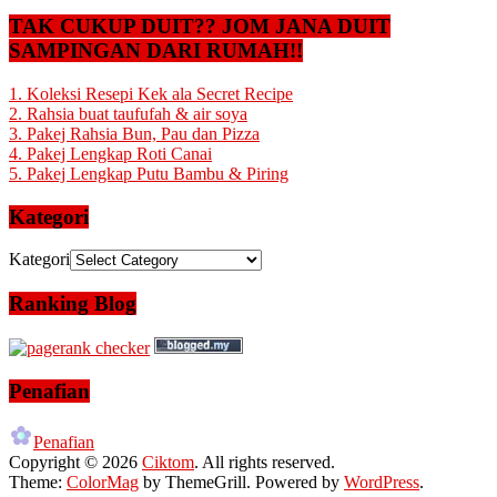
TAK CUKUP DUIT?? JOM JANA DUIT
SAMPINGAN DARI RUMAH!!
1. Koleksi Resepi Kek ala Secret Recipe
2. Rahsia buat taufufah & air soya
3. Pakej Rahsia Bun, Pau dan Pizza
4. Pakej Lengkap Roti Canai
5. Pakej Lengkap Putu Bambu & Piring
Kategori
Kategori
Ranking Blog
Penafian
Penafian
Copyright © 2026
Ciktom
. All rights reserved.
Theme:
ColorMag
by ThemeGrill. Powered by
WordPress
.