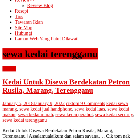
Review Blog
Resepi
Tips
Tawaran Iklan
Site Map
Hubungi
Laman Web Yang Patut Dilawati
sewa kedai terengganu
review
Kedai Untuk Disewa Berdekatan Petron
Rusila, Marang, Terengganu
January 5, 2018
January 9, 2022
ciktom
9 Comments
kedai sewa
marang
,
sewa kedai jual handphone
,
sewa kedai luas
,
sewa kedai
makan
,
sewa kedai murah
,
sewa kedai perabot
,
sewa kedai security
,
sewa kedai terengganu
Kedai Untuk Disewa Berdekatan Petron Rusila, Marang,
Terengganu | Assalamualaikum dan salam sayang…. Cik tom nak