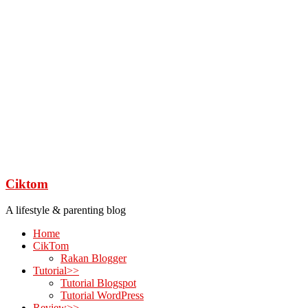
Ciktom
A lifestyle & parenting blog
Home
CikTom
Rakan Blogger
Tutorial>>
Tutorial Blogspot
Tutorial WordPress
Review>>