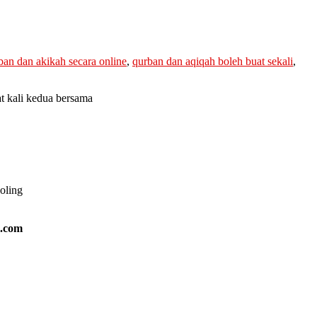
ban dan akikah secara online
,
qurban dan aqiqah boleh buat sekali
,
t kali kedua bersama
ooling
l.com