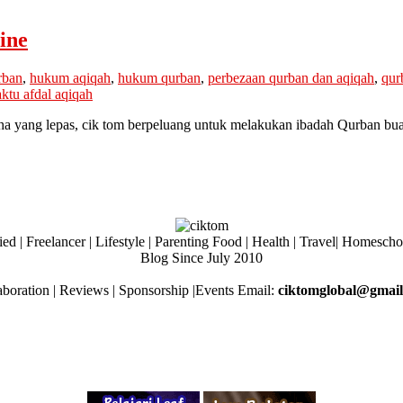
ine
rban
,
hukum aqiqah
,
hukum qurban
,
perbezaan qurban dan aqiqah
,
qur
ktu afdal aqiqah
a yang lepas, cik tom berpeluang untuk melakukan ibadah Qurban bua
ed | Freelancer | Lifestyle | Parenting Food | Health | Travel| Homesch
Blog Since July 2010
aboration | Reviews | Sponsorship |Events Email:
ciktomglobal@gmai