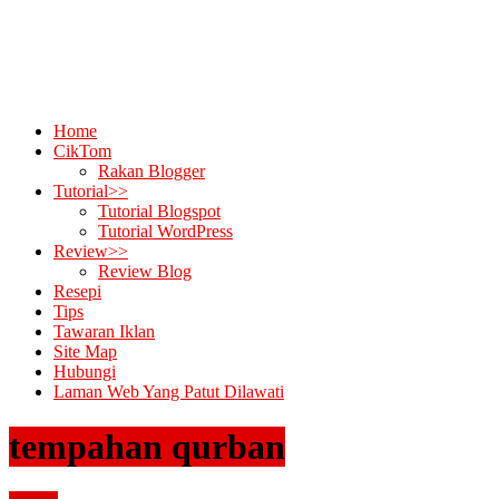
Home
CikTom
Rakan Blogger
Tutorial>>
Tutorial Blogspot
Tutorial WordPress
Review>>
Review Blog
Resepi
Tips
Tawaran Iklan
Site Map
Hubungi
Laman Web Yang Patut Dilawati
tempahan qurban