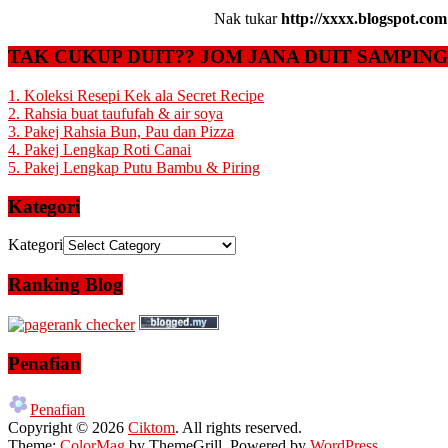
Nak tukar
http://xxxx.blogspot.com
TAK CUKUP DUIT?? JOM JANA DUIT SAMPIN
1. Koleksi Resepi Kek ala Secret Recipe
2. Rahsia buat taufufah & air soya
3. Pakej Rahsia Bun, Pau dan Pizza
4. Pakej Lengkap Roti Canai
5. Pakej Lengkap Putu Bambu & Piring
Kategori
Kategori
Ranking Blog
Penafian
Penafian
Copyright © 2026
Ciktom
. All rights reserved.
Theme:
ColorMag
by ThemeGrill. Powered by
WordPress
.