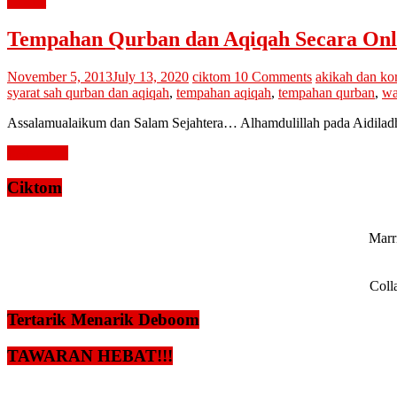
hukum
Tempahan Qurban dan Aqiqah Secara Onl
November 5, 2013
July 13, 2020
ciktom
10 Comments
akikah dan ko
syarat sah qurban dan aqiqah
,
tempahan aqiqah
,
tempahan qurban
,
wa
Assalamualaikum dan Salam Sejahtera… Alhamdulillah pada Aidiladh
Read more
Ciktom
Marri
Coll
Tertarik Menarik Deboom
TAWARAN HEBAT!!!