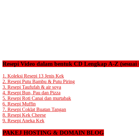
Resepi Video dalam bentuk CD Lengkap A-Z (sesuai 
1. Koleksi Resepi 13 Jenis Kek
2. Resepi Putu Bambu & Putu Piring
3. Resepi Taufufah & air soya
4. Resepi Bun, Pau dan Pizza
5. Resepi Roti Canai dan murtabak
6. Resepi Muffin
7. Resepi Coklat Buatan Tangan
8. Resepi Kek Cheese
9. Resepi Aneka Kek
PAKEJ HOSTING & DOMAIN BLOG