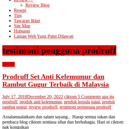
Review Blog
Resepi
Tips
Tawaran Iklan
Site Map
Hubungi
Laman Web Yang Patut Dilawati
testimoni pengguna prodruff
review
Prodruff Set Anti Kelemumur dan
Rambut Gugur Terbaik di Malaysia
July 17, 2018
December 20, 2022
ciktom
5 Comments
apa itu
prodruff
,
produk anti kelemumur
,
produk kepala gatal
,
produk
rambut gugur
,
review prodruff
,
testimoni pengguna prodruff
Assalamualaikum dan salam sayang.. Harap semua rakan dan
pembaca blog ciktom sentiasa sihat dan berbahagia. Hari ni ciktom
nak kongsikan