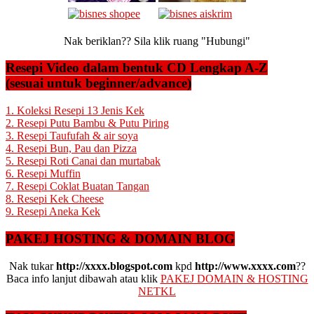
Nak beriklan?? Sila klik ruang "Hubungi"
Resepi Video dalam bentuk CD Lengkap A-Z
(sesuai untuk beginner/advance)
1. Koleksi Resepi 13 Jenis Kek
2. Resepi Putu Bambu & Putu Piring
3. Resepi Taufufah & air soya
4. Resepi Bun, Pau dan Pizza
5. Resepi Roti Canai dan murtabak
6. Resepi Muffin
7. Resepi Coklat Buatan Tangan
8. Resepi Kek Cheese
9. Resepi Aneka Kek
PAKEJ HOSTING & DOMAIN BLOG
Nak tukar
http://xxxx.blogspot.com
kpd
http://www.xxxx.com
??
Baca info lanjut dibawah atau klik
PAKEJ DOMAIN & HOSTING
NETKL