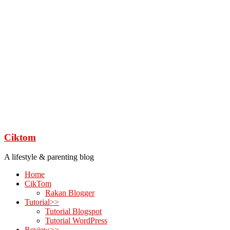
Ciktom
A lifestyle & parenting blog
Home
CikTom
Rakan Blogger
Tutorial>>
Tutorial Blogspot
Tutorial WordPress
Review>>