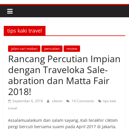
tips kaki travel
jalan cari makan
percutian
review
Rancang Percutian Impian
dengan Traveloka Sale-
abration dan Matta Fair
2018!
September 6, 2018
ciktom
14 Comments
tips kaki
travel
Assalamualaikum dan salam sayang..Kali terakhir ciktom
pergi bercuti bersama suami pada April 2017 di Jakarta,