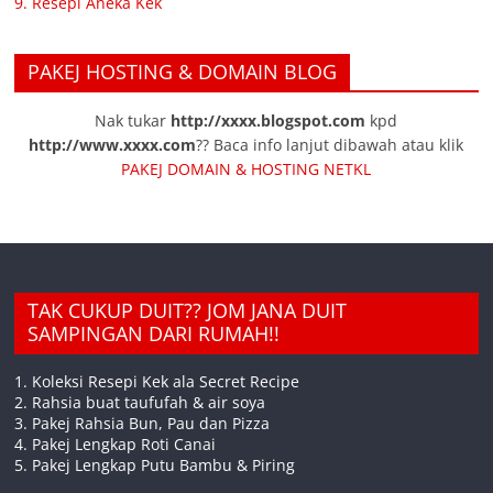
9. Resepi Aneka Kek
PAKEJ HOSTING & DOMAIN BLOG
Nak tukar
http://xxxx.blogspot.com
kpd
http://www.xxxx.com
?? Baca info lanjut dibawah atau klik
PAKEJ DOMAIN & HOSTING NETKL
TAK CUKUP DUIT?? JOM JANA DUIT
SAMPINGAN DARI RUMAH!!
1. Koleksi Resepi Kek ala Secret Recipe
2. Rahsia buat taufufah & air soya
3. Pakej Rahsia Bun, Pau dan Pizza
4. Pakej Lengkap Roti Canai
5. Pakej Lengkap Putu Bambu & Piring