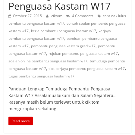
Penguasa Kastam W17
October 27, 2015
ciktom
4 Comments
cara nak lulus
,
pembantu penguasa kastam w17
contoh soalan pembantu penguasa
,
,
kastam w17
kerja pembantu penguasa kastam w17
kerjaya
,
pembantu penguasa kastam w17
panduan pembantu penguasa
,
,
kastam w17
pembantu penguasa kastam gred w17
pembantu
,
,
penguasa kastam w17
rujukan pembantu penguasa kastam w17
,
soalan online pembantu penguasa kastam w17
temuduga pembantu
,
,
penguasa kastam w17
tips berjaya pembantu penguasa kastam w17
tugas pembantu penguasa kastam w17
Panduan Lengkap Temuduga Pembantu Penguasa
Kastam W17 Assalamualaikum dan Salam Sejahtera…
Rasanya masih belum terlewat untuk cik tom
mengucapkan sekalung
Read more