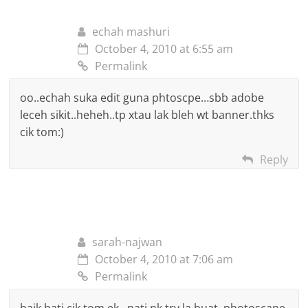
Untuk gambar animation cam banner kelip-kelip ni korang tak b
echah mashuri
dari pc/laptop. So step seterusnya korang kena upload d
October 4, 2010 at 6:55 am
photobucke
t
or apa-apa lagi jenis tempat storage gambar. Lep
Permalink
korang guna url image yang diberi oleh website tue baru kora
blog.
oo..echah suka edit guna phtoscpe…sbb adobe
leceh sikit..heheh..tp xtau lak bleh wt banner.thks
cik tom:)
Reply
sarah-najwan
Bagi sesiapa yang tak de software photoscape boleh download 
October 4, 2010 at 7:06 am
INI
.
Permalink
p/s
: Harap korang faham dengan gaya tutorial cik tom ni. Yang
baik hati cik tom ek…nati nk try la buat..photoscape