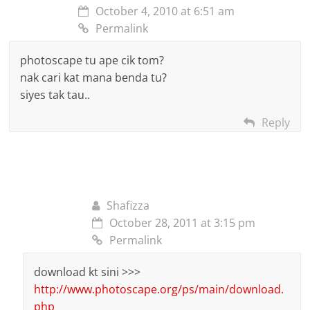
dan masukkan gambar yang korang suka. Contoh: masukkan r
October 4, 2010 at 6:51 am
Permalink
siap edit, korang save lagi guna nama berlainan tau.
photoscape tu ape cik tom?
nak cari kat mana benda tu?
siyes tak tau..
Reply
Shafizza
October 28, 2011 at 3:15 pm
Step 6
Permalink
1
: Klik menu bar “
Animated GIF
” di atas tue. Lepas klik akan 
download kt sini >>>
gambar di bawah. Untuk pilih gambar dari folder mana sama sep
http://www.photoscape.org/ps/main/download.
2.
php