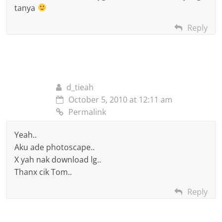
tanya
Reply
d_tieah
October 5, 2010 at 12:11 am
Permalink
Yeah..
Aku ade photoscape..
X yah nak download lg..
Thanx cik Tom..
Reply