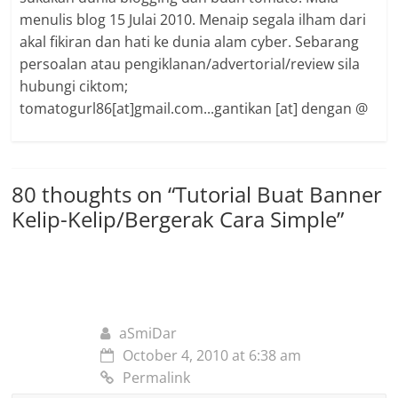
menulis blog 15 Julai 2010. Menaip segala ilham dari
Step 3
akal fikiran dan hati ke dunia alam cyber. Sebarang
persoalan atau pengiklanan/advertorial/review sila
Klik sama ada “
Home”/”Object”/”Crop”/”Tools
”. Tapi dalam t
hubungi ciktom;
tom just guna “
Object
” je. Korang yang lebih kreatif dari cik 
tomatogurl86[at]gmail.com...gantikan [at] dengan @
menu yang lain untuk hasil yang lebih cantik.
80 thoughts on “
Tutorial Buat Banner
Kelip-Kelip/Bergerak Cara Simple
”
aSmiDar
October 4, 2010 at 6:38 am
Step 4
Permalink