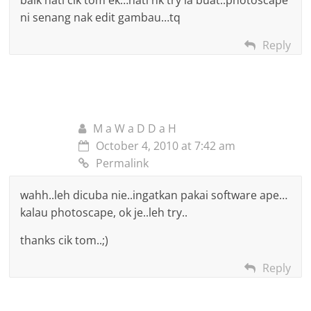
kena rajin try and error buat banner supaya cantik. Selamat me
ni senang nak edit gambau…tq
Credit:
wan hazel
Reply
M a W a D D a H
October 4, 2010 at 7:42 am
Permalink
wahh..leh dicuba nie..ingatkan pakai software ape…
kalau photoscape, ok je..leh try..
thanks cik tom..;)
Reply