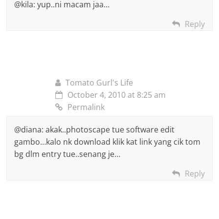
@kila: yup..ni macam jaa…
Reply
Tomato Gurl's Life
October 4, 2010 at 8:25 am
Permalink
@diana: akak..photoscape tue software edit
gambo…kalo nk download klik kat link yang cik tom
bg dlm entry tue..senang je…
Reply