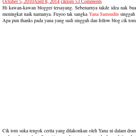
October 5, 2010
April 8, 2014
ciktom
53 Comments
Hi kawan-kawan blogger tersayang. Sebenarnya takde idea nak buat 
meningkat naik namanya. Fuyoo tak sangka
Yana Samsudin
singgah 
Apa pun thanks pada yana yang sudi singgah dan follow blog cik tom 
Cik tom suka tengok cerita yang dilakonkan oleh Yana ni dalam dr