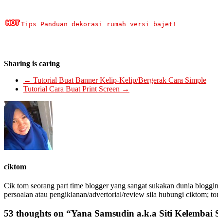
Tips Panduan dekorasi rumah versi bajet!
Sharing is caring
←
Tutorial Buat Banner Kelip-Kelip/Bergerak Cara Simple
Tutorial Cara Buat Print Screen
→
ciktom
Cik tom seorang part time blogger yang sangat sukakan dunia bloggin
persoalan atau pengiklanan/advertorial/review sila hubungi ciktom; t
53 thoughts on “
Yana Samsudin a.k.a Siti Kelembai 