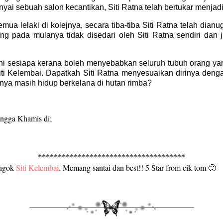
ai sebuah salon kecantikan, Siti Ratna telah bertukar menja
ua lelaki di kolejnya, secara tiba-tiba Siti Ratna telah dia
ang pada mulanya tidak disedari oleh Siti Ratna sendiri dan
ahi sesiapa kerana boleh menyebabkan seluruh tubuh orang yang
Siti Kelembai. Dapatkah Siti Ratna menyesuaikan dirinya denga
rnya masih hidup berkelana di hutan rimba?
hingga Khamis di;
*************************************
engok
Siti Kelembai
. Memang santai dan best!! 5 Star from cik tom 🙂