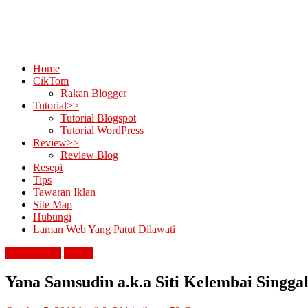
Home
CikTom
Rakan Blogger
Tutorial>>
Tutorial Blogspot
Tutorial WordPress
Review>>
Review Blog
Resepi
Tips
Tawaran Iklan
Site Map
Hubungi
Laman Web Yang Patut Dilawati
penghargaan
review
Yana Samsudin a.k.a Siti Kelembai Singga