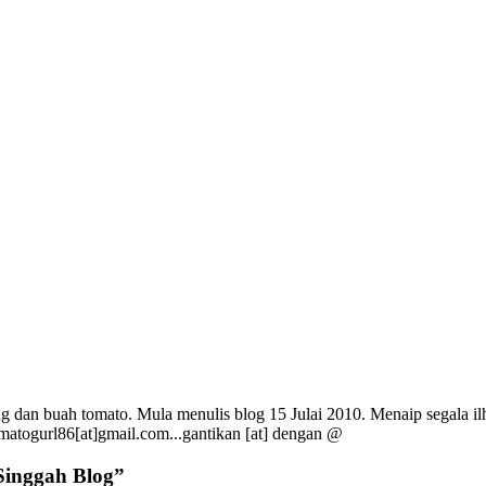
g dan buah tomato. Mula menulis blog 15 Julai 2010. Menaip segala ilh
omatogurl86[at]gmail.com...gantikan [at] dengan @
Singgah Blog
”