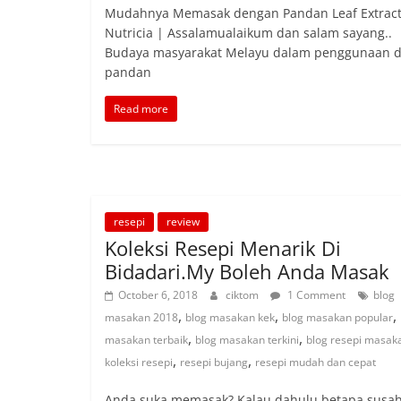
Mudahnya Memasak dengan Pandan Leaf Extract
Nutricia | Assalamualaikum dan salam sayang..
Budaya masyarakat Melayu dalam penggunaan 
pandan
Read more
resepi
review
Koleksi Resepi Menarik Di
Bidadari.My Boleh Anda Masak
October 6, 2018
ciktom
1 Comment
blog
,
,
,
masakan 2018
blog masakan kek
blog masakan popular
,
,
masakan terbaik
blog masakan terkini
blog resepi masak
,
,
koleksi resepi
resepi bujang
resepi mudah dan cepat
Anda suka memasak? Kalau dahulu betapa susa