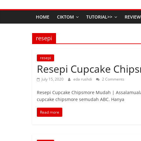
HOME
CIKTOM
TUTORIAL>>
REVIEW
resepi
resepi
Resepi Cupcake Chip
July 15, 2020
eda rushdi
2 Comments
Resepi Cupcake Chipsmore Mudah | Assalamualai
cupcake chipsmore semudah ABC. Hanya
Read more