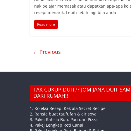
nak belajar memasak atau dapatkan apa-apa kole
resepi menarik. Lebih-lebih lagi bila anda
Read more
← Previous
TAK CUKUP DUIT?? JOM JANA DUIT SA
DARI RUMAH!!
1. Koleksi Resepi Kek ala Secret Recipe
2. Rahsia buat taufufah & air soya
3. Pakej Rahsia Bun, Pau dan Pizza
4. Pakej Lengkap Roti Canai
5. Pakej Lengkap Putu Bambu & Piring