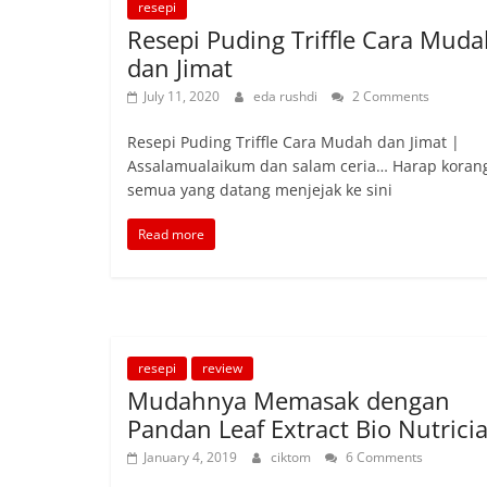
resepi
Resepi Puding Triffle Cara Mud
dan Jimat
July 11, 2020
eda rushdi
2 Comments
Resepi Puding Triffle Cara Mudah dan Jimat |
Assalamualaikum dan salam ceria… Harap koran
semua yang datang menjejak ke sini
Read more
resepi
review
Mudahnya Memasak dengan
Pandan Leaf Extract Bio Nutrici
January 4, 2019
ciktom
6 Comments