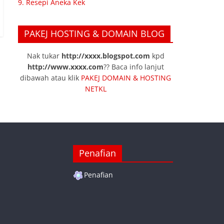
9. Resepi Aneka Kek
PAKEJ HOSTING & DOMAIN BLOG
Nak tukar
http://xxxx.blogspot.com
kpd
http://www.xxxx.com
?? Baca info lanjut
dibawah atau klik
PAKEJ DOMAIN & HOSTING
NETKL
Penafian
Penafian