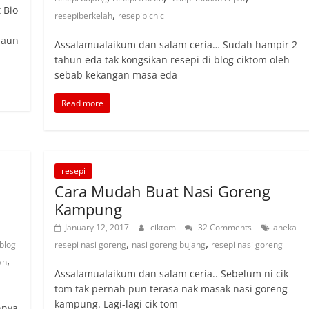
 Bio
,
resepiberkelah
resepipicnic
daun
Assalamualaikum dan salam ceria… Sudah hampir 2
tahun eda tak kongsikan resepi di blog ciktom oleh
sebab kekangan masa eda
Read more
resepi
Cara Mudah Buat Nasi Goreng
Kampung
January 12, 2017
ciktom
32 Comments
aneka
,
,
blog
resepi nasi goreng
nasi goreng bujang
resepi nasi goreng
,
an
Assalamualaikum dan salam ceria.. Sebelum ni cik
tom tak pernah pun terasa nak masak nasi goreng
kampung. Lagi-lagi cik tom
hnya