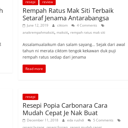
resepi
review
ah
Rempah Ratus Mak Siti Terbaik
Setaraf Jenama Antarabangsa
June 12, 2019
ciktom
4 Comments
,
,
anakrempahmaksiti
maksiti
rempah ratus mak siti
g
Assalamualaikum dan salam sayang… Sejak dari awal
tahun ni merata ciktom tengok kekawan duk puji
rempah ratus sedap dari jenama
Read more
resepi
Resepi Popia Carbonara Cara
a
Mudah Cepat Je Nak Buat
December 11, 2018
eda rushdi
5 Comments
,
,
,
resepi bujang
resepi frozen
resepi mudah cepat