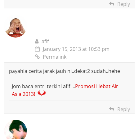
Reply
afif
January 15, 2013 at 10:53 pm
Permalink
payahla cerita jarak jauh ni..dekat2 sudah..hehe
Jom baca entri terkini afif …
Promosi Hebat Air
Asia 2013!
Reply