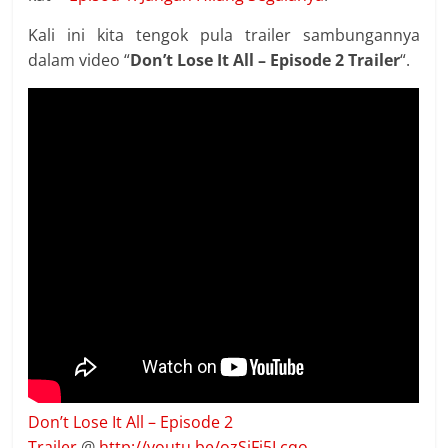
Kali ini kita tengok pula trailer sambungannya
dalam video “
Don’t Lose It All – Episode 2 Trailer
“.
Don’t Lose It All – Episode 2
Trailer
@
http://youtu.be/ozSjFi5Lcqo