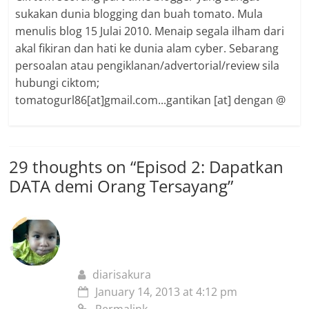
sukakan dunia blogging dan buah tomato. Mula
menulis blog 15 Julai 2010. Menaip segala ilham dari
akal fikiran dan hati ke dunia alam cyber. Sebarang
persoalan atau pengiklanan/advertorial/review sila
hubungi ciktom;
tomatogurl86[at]gmail.com...gantikan [at] dengan @
29 thoughts on “
Episod 2: Dapatkan
DATA demi Orang Tersayang
”
diarisakura
January 14, 2013 at 4:12 pm
Permalink