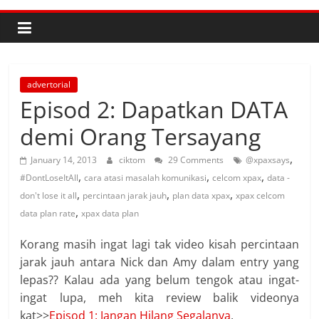
advertorial
Episod 2: Dapatkan DATA
demi Orang Tersayang
,
January 14, 2013
ciktom
29 Comments
@xpaxsays
,
,
,
#DontLoseItAll
cara atasi masalah komunikasi
celcom xpax
data -
,
,
,
don't lose it all
percintaan jarak jauh
plan data xpax
xpax celcom
,
data plan rate
xpax data plan
Korang masih ingat lagi tak video kisah percintaan
jarak jauh antara Nick dan Amy dalam entry yang
lepas?? Kalau ada yang belum tengok atau ingat-
ingat lupa, meh kita review balik videonya
kat>>
Episod 1: Jangan Hilang Segalanya
.