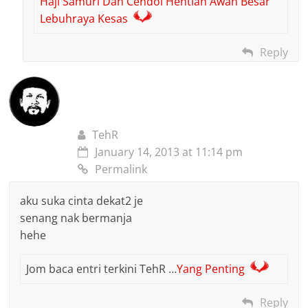
Haji Samuri Dan Cendol Hentian Awan Besar
Lebuhraya Kesas
Reply
TehR
January 14, 2013 at 11:14 pm
Permalink
aku suka cinta dekat2 je
senang nak bermanja
hehe
Jom baca entri terkini TehR …
Yang Penting
Reply