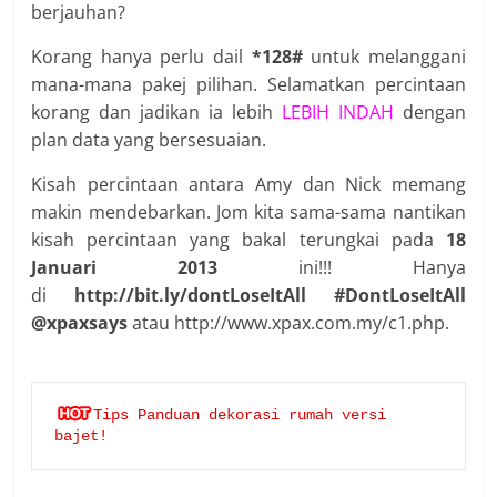
berjauhan?
Korang hanya perlu dail
*128#
untuk melanggani
mana-mana pakej pilihan. Selamatkan percintaan
korang dan jadikan ia lebih
LEBIH INDAH
dengan
plan data yang bersesuaian.
Kisah percintaan antara Amy dan Nick memang
makin mendebarkan. Jom kita sama-sama nantikan
kisah percintaan yang bakal terungkai pada
18
Januari 2013
ini!!! Hanya
di
http://bit.ly/dontLoseItAll
#DontLoseItAll
@xpaxsays
atau http://www.xpax.com.my/c1.php.
Tips Panduan dekorasi rumah versi 
bajet!