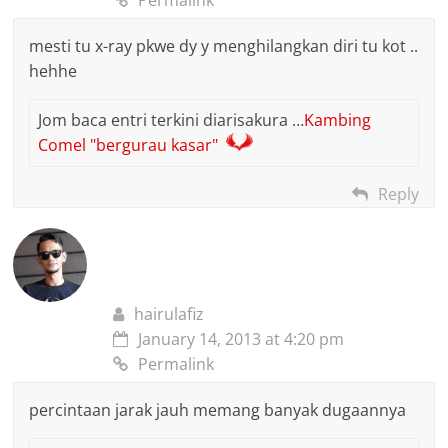
mesti tu x-ray pkwe dy y menghilangkan diri tu kot ..
hehhe
Jom baca entri terkini diarisakura …
Kambing
Comel "bergurau kasar"
Reply
hairulafiz
January 14, 2013 at 4:20 pm
Permalink
percintaan jarak jauh memang banyak dugaannya