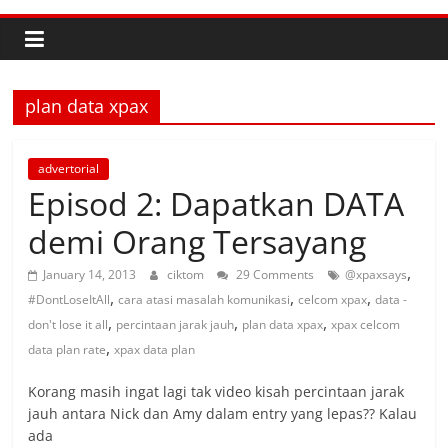
plan data xpax
advertorial
Episod 2: Dapatkan DATA
demi Orang Tersayang
,
January 14, 2013
ciktom
29 Comments
@xpaxsays
,
,
,
#DontLoseItAll
cara atasi masalah komunikasi
celcom xpax
data -
,
,
,
don't lose it all
percintaan jarak jauh
plan data xpax
xpax celcom
,
data plan rate
xpax data plan
Korang masih ingat lagi tak video kisah percintaan jarak
jauh antara Nick dan Amy dalam entry yang lepas?? Kalau
ada