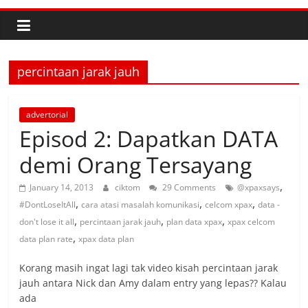
percintaan jarak jauh
advertorial
Episod 2: Dapatkan DATA
demi Orang Tersayang
,
January 14, 2013
ciktom
29 Comments
@xpaxsays
,
,
,
#DontLoseItAll
cara atasi masalah komunikasi
celcom xpax
data -
,
,
,
don't lose it all
percintaan jarak jauh
plan data xpax
xpax celcom
,
data plan rate
xpax data plan
Korang masih ingat lagi tak video kisah percintaan jarak
jauh antara Nick dan Amy dalam entry yang lepas?? Kalau
ada