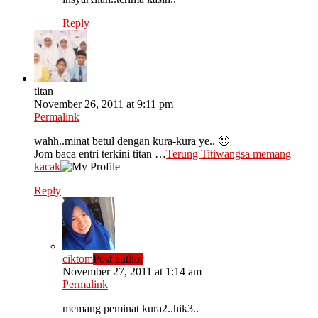
Reply
titan
November 26, 2011 at 9:11 pm
Permalink
wahh..minat betul dengan kura-kura ye.. 🙂
Jom baca entri terkini titan …
Terung Titiwangsa memang
kacak
Reply
ciktom
Post author
November 27, 2011 at 1:14 am
Permalink
memang peminat kura2..hik3..