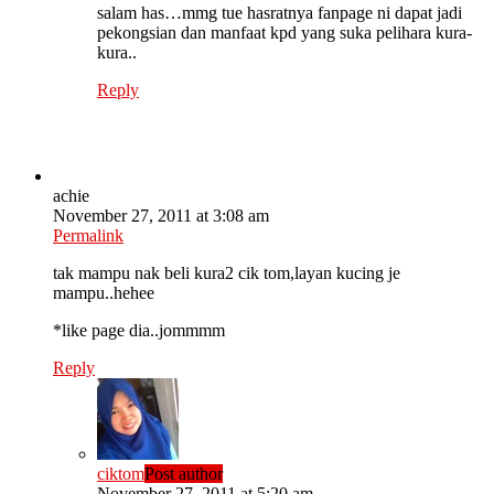
salam has…mmg tue hasratnya fanpage ni dapat jadi
pekongsian dan manfaat kpd yang suka pelihara kura-
kura..
Reply
achie
November 27, 2011 at 3:08 am
Permalink
tak mampu nak beli kura2 cik tom,layan kucing je
mampu..hehee
*like page dia..jommmm
Reply
ciktom
Post author
November 27, 2011 at 5:20 am