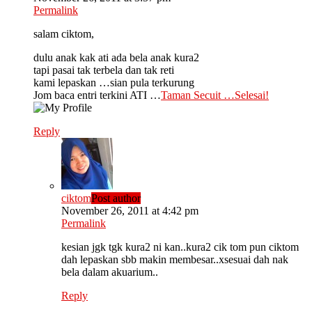
Permalink
salam ciktom,
dulu anak kak ati ada bela anak kura2
tapi pasai tak terbela dan tak reti
kami lepaskan …sian pula terkurung
Jom baca entri terkini ATI …
Taman Secuit …Selesai!
Reply
ciktom
Post author
November 26, 2011 at 4:42 pm
Permalink
kesian jgk tgk kura2 ni kan..kura2 cik tom pun ciktom
dah lepaskan sbb makin membesar..xsesuai dah nak
bela dalam akuarium..
Reply