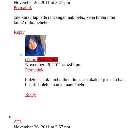
November 26, 2011 at 3:47 pm
Permalink
xde kura2 tapi ada rancangan nak bela.. kena timba ilmu
kura2 dulu..hehehe
Reply
ciktom
Post author
November 26, 2011 at 4:43 pm
Permalink
boleh je akak..timba ilmu dulu…tp akak ckp xsuka bau
busuk..boleh tahan ke nanti?hehe..
Reply
ATI
November 26, 2011 at 3:57 pm