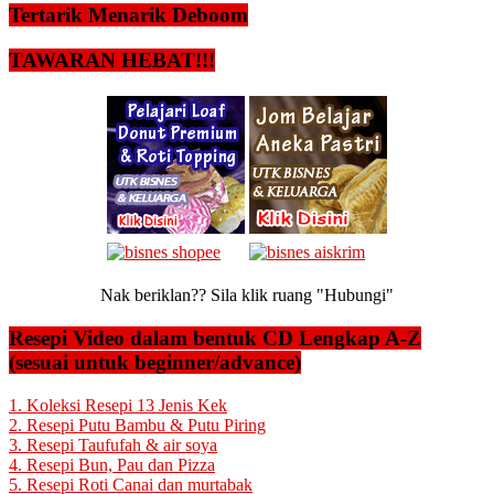
Tertarik Menarik Deboom
TAWARAN HEBAT!!!
Nak beriklan?? Sila klik ruang "Hubungi"
Resepi Video dalam bentuk CD Lengkap A-Z
(sesuai untuk beginner/advance)
1. Koleksi Resepi 13 Jenis Kek
2. Resepi Putu Bambu & Putu Piring
3. Resepi Taufufah & air soya
4. Resepi Bun, Pau dan Pizza
5. Resepi Roti Canai dan murtabak