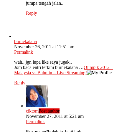
jumpa tengah jalan..
Reply
burnekalana
November 26, 2011 at 11:51 pm
Permalink
wah.. jgn lupa like saya jugak..
Jom baca entri terkini burnekalana …
Olimpik 2012 –
Malaysia vs Bahrain – Live Streaming!
Reply
ciktom
Post author
November 27, 2011 at 5:21 am
Permalink
like apa ye?boleh je..bagi link..