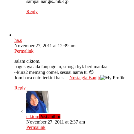
sampai nangis..hik3 ;p
Reply
ha.s
November 27, 2011 at 12:39 am
Permalink
salam ciktom..
bagusnya ada fanpage tu, smoga byk beri manfaat
~kura2 memang comel, sesuai nama tu 😉
Jom baca entri terkini ha.s …
Nostalgia Banjir
Reply
ciktom
Post author
November 27, 2011 at 2:37 am
Permalink