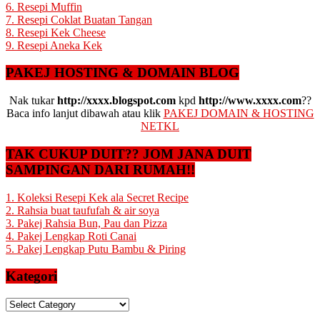
6. Resepi Muffin
7. Resepi Coklat Buatan Tangan
8. Resepi Kek Cheese
9. Resepi Aneka Kek
PAKEJ HOSTING & DOMAIN BLOG
Nak tukar
http://xxxx.blogspot.com
kpd
http://www.xxxx.com
??
Baca info lanjut dibawah atau klik
PAKEJ DOMAIN & HOSTING
NETKL
TAK CUKUP DUIT?? JOM JANA DUIT
SAMPINGAN DARI RUMAH!!
1. Koleksi Resepi Kek ala Secret Recipe
2. Rahsia buat taufufah & air soya
3. Pakej Rahsia Bun, Pau dan Pizza
4. Pakej Lengkap Roti Canai
5. Pakej Lengkap Putu Bambu & Piring
Kategori
Kategori