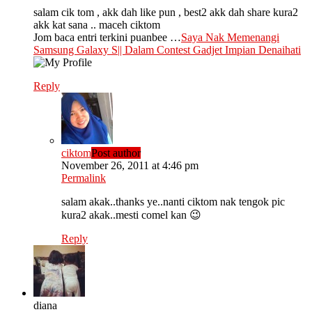
salam cik tom , akk dah like pun , best2 akk dah share kura2
akk kat sana .. maceh ciktom
Jom baca entri terkini puanbee …
Saya Nak Memenangi
Samsung Galaxy S|| Dalam Contest Gadjet Impian Denaihati
Reply
ciktom
Post author
November 26, 2011 at 4:46 pm
Permalink
salam akak..thanks ye..nanti ciktom nak tengok pic
kura2 akak..mesti comel kan 😉
Reply
diana