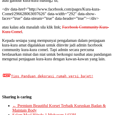
atau gambar kura-kura masing2 di;
<div data-href=”http://www.facebook.com/pages/Kura-kura-
Comel/296628063697626″ data-width=”292″ data-show-
faces=”true” data-stream=”true” data-header=”true”></div>
atau kalau ada masalah sila klik link;
Facebook Community Kura-
Kura Comel
.
Kepada sesiapa yang mempunyai pengalaman dalam penjagaan
kura-kura amat digalakkan untuk diinvite jadi admin facebook
community kura-kura comel. Tapi admin secara percuma
berdasarkan minat dan niat untuk berkongsi nasihat atau pandangan
mengenai penjagaan kura-kura dengan kawan-kawan yang lain.
Tips Panduan dekorasi rumah versi bajet!
Sharing is caring
←
Premium Beautiful Korset Terbaik Kuruskan Badan &
Maintain Body
Salam Maal Hijrah; 1 Muharam 1433H
→