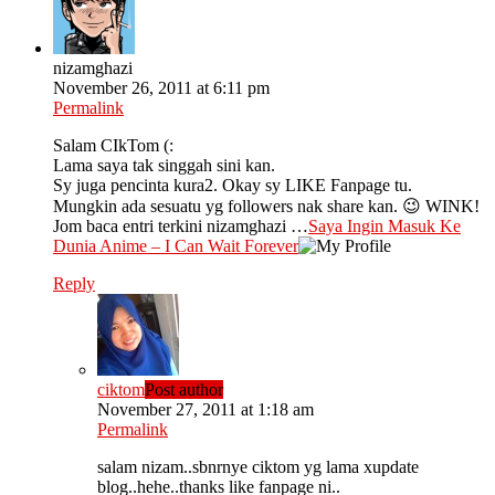
nizamghazi
November 26, 2011 at 6:11 pm
Permalink
Salam CIkTom (:
Lama saya tak singgah sini kan.
Sy juga pencinta kura2. Okay sy LIKE Fanpage tu.
Mungkin ada sesuatu yg followers nak share kan. 😉 WINK!
Jom baca entri terkini nizamghazi …
Saya Ingin Masuk Ke
Dunia Anime – I Can Wait Forever
Reply
ciktom
Post author
November 27, 2011 at 1:18 am
Permalink
salam nizam..sbnrnye ciktom yg lama xupdate
blog..hehe..thanks like fanpage ni..