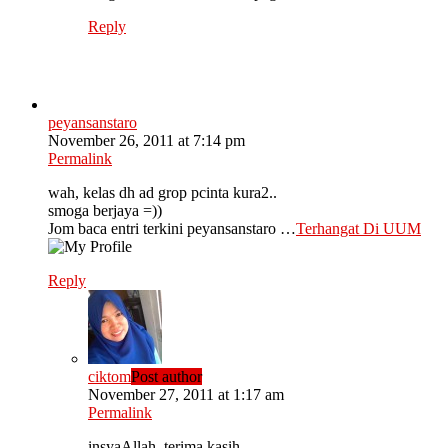
Reply
peyansanstaro
November 26, 2011 at 7:14 pm
Permalink
wah, kelas dh ad grop pcinta kura2..
smoga berjaya =))
Jom baca entri terkini peyansanstaro …
Terhangat Di UUM
Reply
ciktom
Post author
November 27, 2011 at 1:17 am
Permalink
insyaAllah..terima kasih..