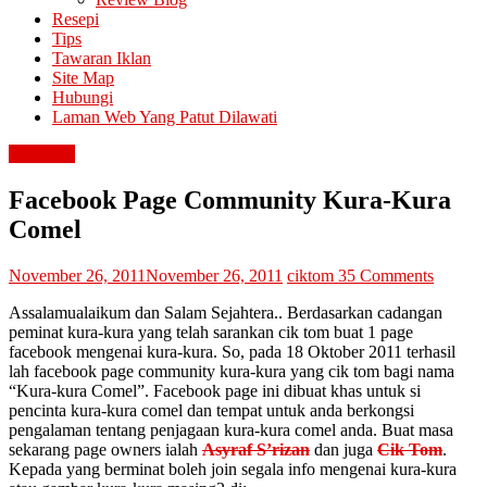
Resepi
Tips
Tawaran Iklan
Site Map
Hubungi
Laman Web Yang Patut Dilawati
kura-kura
Facebook Page Community Kura-Kura
Comel
November 26, 2011
November 26, 2011
ciktom
35 Comments
Assalamualaikum dan Salam Sejahtera.. Berdasarkan cadangan
peminat kura-kura yang telah sarankan cik tom buat 1 page
facebook mengenai kura-kura. So, pada 18 Oktober 2011 terhasil
lah facebook page community kura-kura yang cik tom bagi nama
“Kura-kura Comel”. Facebook page ini dibuat khas untuk si
pencinta kura-kura comel dan tempat untuk anda berkongsi
pengalaman tentang penjagaan kura-kura comel anda. Buat masa
sekarang page owners ialah
Asyraf S’rizan
dan juga
Cik Tom
.
Kepada yang berminat boleh join segala info mengenai kura-kura