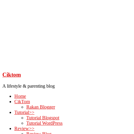
Ciktom
A lifestyle & parenting blog
Home
CikTom
Rakan Blogger
Tutorial>>
Tutorial Blogspot
Tutorial WordPress
Review>>
Review Blog