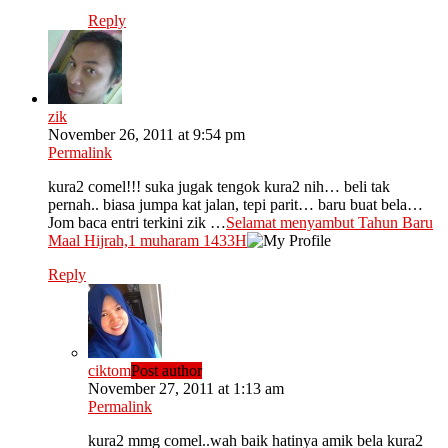
Reply
zik
November 26, 2011 at 9:54 pm
Permalink
kura2 comel!!! suka jugak tengok kura2 nih… beli tak
pernah.. biasa jumpa kat jalan, tepi parit… baru buat bela…
Jom baca entri terkini zik …
Selamat menyambut Tahun Baru
Maal Hijrah,1 muharam 1433H
Reply
ciktom
Post author
November 27, 2011 at 1:13 am
Permalink
kura2 mmg comel..wah baik hatinya amik bela kura2