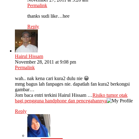
Permalink
thanks sudi like…hee
Reply
Hairul Hissam
November 28, 2011 at 9:08 pm
Permalink
wah.. nak kena cari kura2 dulu nie 😀
mmg bagus lah fanpages nie. dapatlah fan kura2 berkongsi
gambar…
Jom baca entri terkini Hairul Hissam …
Risiko tumor otak
bagi pengguna handphone dan pencegahannya
Reply