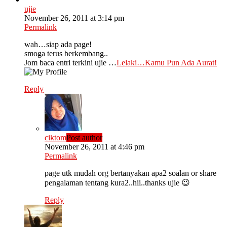
ujie
November 26, 2011 at 3:14 pm
Permalink
wah…siap ada page!
smoga terus berkembang..
Jom baca entri terkini ujie …
Lelaki…Kamu Pun Ada Aurat!
Reply
ciktom
Post author
November 26, 2011 at 4:46 pm
Permalink
page utk mudah org bertanyakan apa2 soalan or share
pengalaman tentang kura2..hii..thanks ujie 😉
Reply