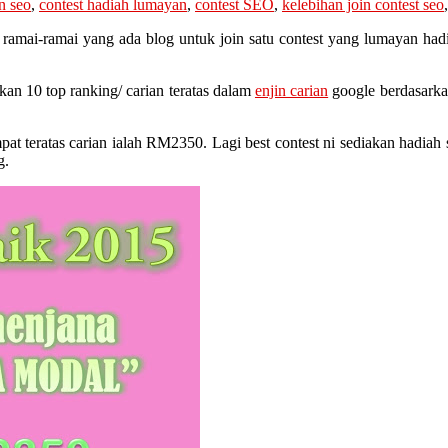
n seo
,
contest hadiah lumayan
,
contest SEO
,
kelebihan join contest seo
ramai-ramai yang ada blog untuk join satu contest yang lumayan ha
kan 10 top ranking/ carian teratas dalam
enjin carian
google berdasarka
 teratas carian ialah RM2350. Lagi best contest ni sediakan hadiah s
g.