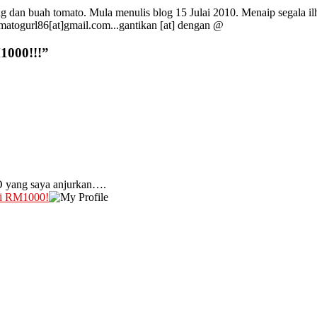
g dan buah tomato. Mula menulis blog 15 Julai 2010. Menaip segala ilh
omatogurl86[at]gmail.com...gantikan [at] dengan @
1000!!!
”
O yang saya anjurkan….
ai RM1000!