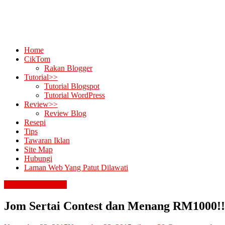
Home
CikTom
Rakan Blogger
Tutorial>>
Tutorial Blogspot
Tutorial WordPress
Review>>
Review Blog
Resepi
Tips
Tawaran Iklan
Site Map
Hubungi
Laman Web Yang Patut Dilawati
contest & giveaway
Jom Sertai Contest dan Menang RM1000!!