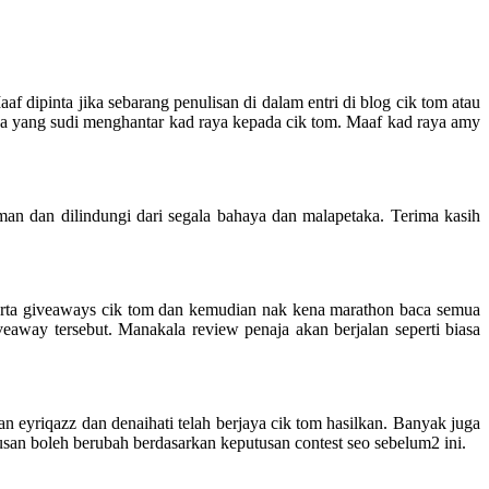
 dipinta jika sebarang penulisan di dalam entri di blog cik tom atau
 yang sudi menghantar kad raya kepada cik tom. Maaf kad raya amy
n dan dilindungi dari segala bahaya dan malapetaka. Terima kasih
erta giveaways cik tom dan kemudian nak kena marathon baca semua
eaway tersebut. Manakala review penaja akan berjalan seperti biasa
tan eyriqazz dan denaihati telah berjaya cik tom hasilkan. Banyak juga
n boleh berubah berdasarkan keputusan contest seo sebelum2 ini.