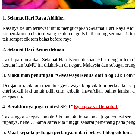
1.
Selamat Hari Raya Aidilfitri
Rasanya belum terlewat untuk mengucapkan Selamat Hari Raya Aidilfit
komen-komen cik tom yang telah menguris hati korang semua. Terima
tak sempat cik tom balas before raya.
2.
Selamat Hari Kemerdekaan
Tak lupa diucapkan Selamat Hari Kemerdekaan 2012 dengan tema “J
kerana hambaMU ini dilahirkan di negara Malaysia dan sebagai orang
3.
Makluman penutupan “Giveaways Kedua dari blog Cik Tom”
Dengan ini, cik tom menutup giveaways blog cik tom berkuatkuasa
entri sekali lagi untuk pilih entri terbaik. InsyaAllah paling la
selepas ini.
4.
Berakhirnya juga contest SEO “
Eyriqazz vs Denaihati
“
Tak sangka selepas hampir 3 bulan, akhirnya tamat juga contest seo “E
rupanya. hehe… Sama-sama kita tunggu senarai pemenang pada pengu
5.
Maaf kepada pelbagai pertanyaan dari pelawat blog cik tom.