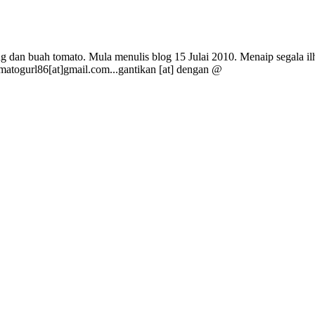
g dan buah tomato. Mula menulis blog 15 Julai 2010. Menaip segala ilh
omatogurl86[at]gmail.com...gantikan [at] dengan @