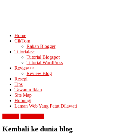
Home
CikTom
Rakan Blogger
Tutorial>>
Tutorial Blogspot
Tutorial WordPress
Review>>
Review Blog
Resepi
Tips
Tawaran Iklan
Site Map
Hubungi
Laman Web Yang Patut Dilawati
blogging
diari cik tom
Kembali ke dunia blog