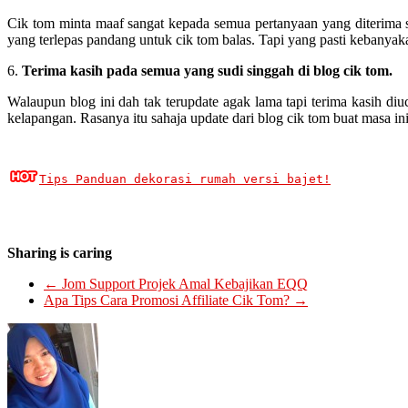
Cik tom minta maaf sangat kepada semua pertanyaan yang diterima
yang terlepas pandang untuk cik tom balas. Tapi yang pasti kebanya
6.
Terima kasih pada semua yang sudi singgah di blog cik tom.
Walaupun blog ini dah tak terupdate agak lama tapi terima kasih di
kelapangan. Rasanya itu sahaja update dari blog cik tom buat masa i
Tips Panduan dekorasi rumah versi bajet!
Sharing is caring
←
Jom Support Projek Amal Kebajikan EQQ
Apa Tips Cara Promosi Affiliate Cik Tom?
→