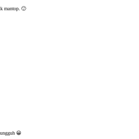
fik mantop. 🙂
 sungguh 😀