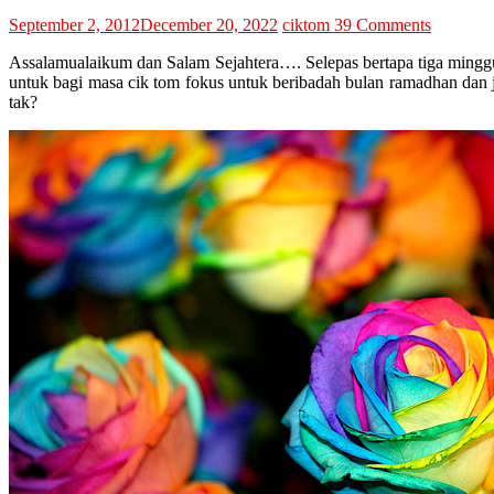
September 2, 2012
December 20, 2022
ciktom
39 Comments
Assalamualaikum dan Salam Sejahtera…. Selepas bertapa tiga minggu 
untuk bagi masa cik tom fokus untuk beribadah bulan ramadhan dan
tak?