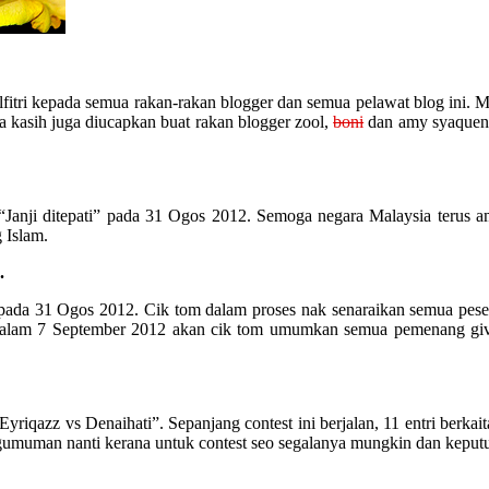
ri kepada semua rakan-rakan blogger dan semua pelawat blog ini. Maaf
 kasih juga diucapkan buat rakan blogger zool,
boni
dan amy syaquena
anji ditepati” pada 31 Ogos 2012. Semoga negara Malaysia terus ama
 Islam.
.
 pada 31 Ogos 2012. Cik tom dalam proses nak senaraikan semua pes
mbat dalam 7 September 2012 akan cik tom umumkan semua pemenang giv
yriqazz vs Denaihati”. Sepanjang contest ini berjalan, 11 entri berkai
muman nanti kerana untuk contest seo segalanya mungkin dan keputusa