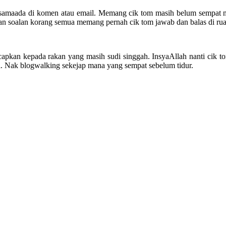
 samaada di komen atau email. Memang cik tom masih belum sempat n
kan soalan korang semua memang pernah cik tom jawab dan balas di rua
ucapkan kepada rakan yang masih sudi singgah. InsyaAllah nanti cik 
ni. Nak blogwalking sekejap mana yang sempat sebelum tidur.