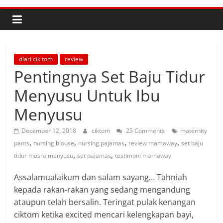
diari cik tom
review
Pentingnya Set Baju Tidur
Menyusu Untuk Ibu
Menyusu
December 12, 2018
ciktom
25 Comments
maternity
,
,
,
,
pants
nursing blouse
nursing pajamas
review mamaway
set baju
,
,
tidur mesra menyusu
set pajamas
testimoni mamaway
Assalamualaikum dan salam sayang… Tahniah
kepada rakan-rakan yang sedang mengandung
ataupun telah bersalin. Teringat pulak kenangan
ciktom ketika excited mencari kelengkapan bayi,