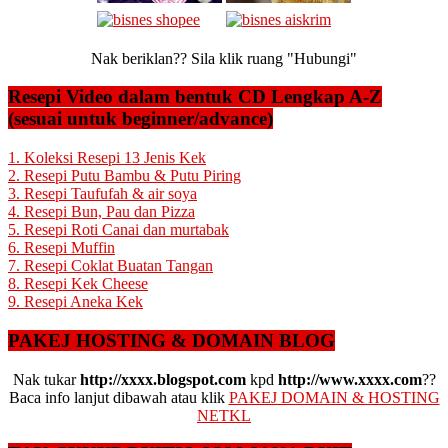
Nak beriklan?? Sila klik ruang "Hubungi"
Resepi Video dalam bentuk CD Lengkap A-Z
(sesuai untuk beginner/advance)
1. Koleksi Resepi 13 Jenis Kek
2. Resepi Putu Bambu & Putu Piring
3. Resepi Taufufah & air soya
4. Resepi Bun, Pau dan Pizza
5. Resepi Roti Canai dan murtabak
6. Resepi Muffin
7. Resepi Coklat Buatan Tangan
8. Resepi Kek Cheese
9. Resepi Aneka Kek
PAKEJ HOSTING & DOMAIN BLOG
Nak tukar
http://xxxx.blogspot.com
kpd
http://www.xxxx.com
??
Baca info lanjut dibawah atau klik
PAKEJ DOMAIN & HOSTING
NETKL