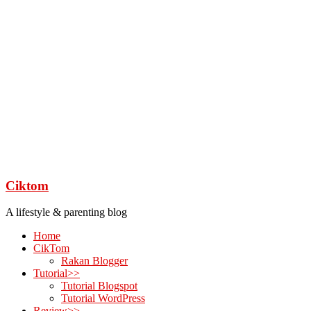
Ciktom
A lifestyle & parenting blog
Home
CikTom
Rakan Blogger
Tutorial>>
Tutorial Blogspot
Tutorial WordPress
Review>>