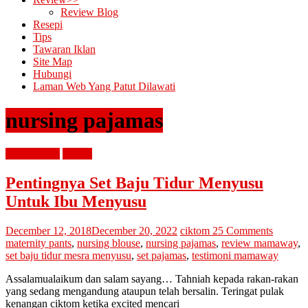
Review Blog
Resepi
Tips
Tawaran Iklan
Site Map
Hubungi
Laman Web Yang Patut Dilawati
nursing pajamas
diari cik tom
review
Pentingnya Set Baju Tidur Menyusu
Untuk Ibu Menyusu
December 12, 2018
December 20, 2022
ciktom
25 Comments
maternity pants
,
nursing blouse
,
nursing pajamas
,
review mamaway
,
set baju tidur mesra menyusu
,
set pajamas
,
testimoni mamaway
Assalamualaikum dan salam sayang… Tahniah kepada rakan-rakan
yang sedang mengandung ataupun telah bersalin. Teringat pulak
kenangan ciktom ketika excited mencari