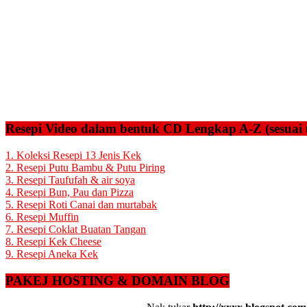
Resepi Video dalam bentuk CD Lengkap A-Z (sesuai 
1. Koleksi Resepi 13 Jenis Kek
2. Resepi Putu Bambu & Putu Piring
3. Resepi Taufufah & air soya
4. Resepi Bun, Pau dan Pizza
5. Resepi Roti Canai dan murtabak
6. Resepi Muffin
7. Resepi Coklat Buatan Tangan
8. Resepi Kek Cheese
9. Resepi Aneka Kek
PAKEJ HOSTING & DOMAIN BLOG