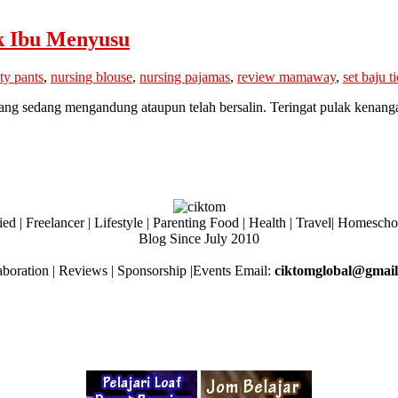
k Ibu Menyusu
ty pants
,
nursing blouse
,
nursing pajamas
,
review mamaway
,
set baju 
g sedang mengandung ataupun telah bersalin. Teringat pulak kenanga
ed | Freelancer | Lifestyle | Parenting Food | Health | Travel| Homesch
Blog Since July 2010
aboration | Reviews | Sponsorship |Events Email:
ciktomglobal@gmai