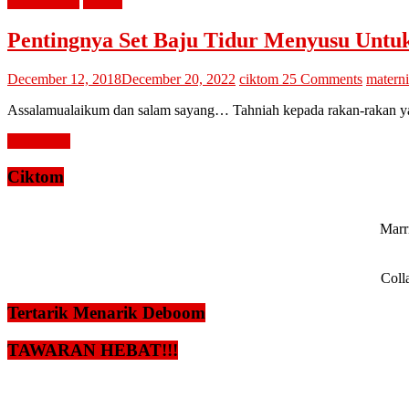
diari cik tom
review
Pentingnya Set Baju Tidur Menyusu Untu
December 12, 2018
December 20, 2022
ciktom
25 Comments
materni
Assalamualaikum dan salam sayang… Tahniah kepada rakan-rakan yan
Read more
Ciktom
Marri
Coll
Tertarik Menarik Deboom
TAWARAN HEBAT!!!