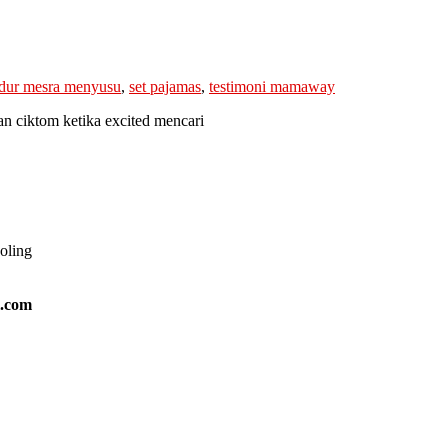
tidur mesra menyusu
,
set pajamas
,
testimoni mamaway
n ciktom ketika excited mencari
ooling
l.com