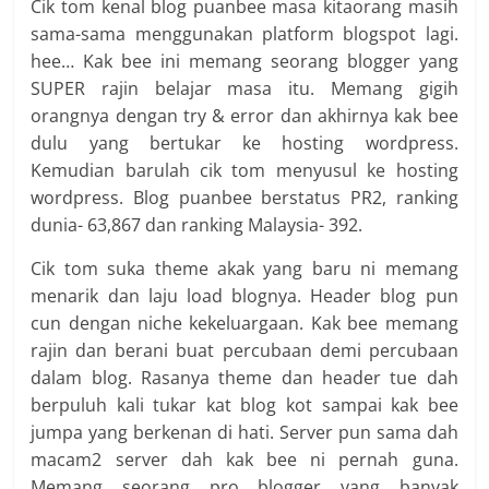
Cik tom kenal blog puanbee masa kitaorang masih
sama-sama menggunakan platform blogspot lagi.
hee… Kak bee ini memang seorang blogger yang
SUPER rajin belajar masa itu. Memang gigih
orangnya dengan try & error dan akhirnya kak bee
dulu yang bertukar ke hosting wordpress.
Kemudian barulah cik tom menyusul ke hosting
wordpress. Blog puanbee berstatus PR2, ranking
dunia- 63,867 dan ranking Malaysia- 392.
Cik tom suka theme akak yang baru ni memang
menarik dan laju load blognya. Header blog pun
cun dengan niche kekeluargaan. Kak bee memang
rajin dan berani buat percubaan demi percubaan
dalam blog. Rasanya theme dan header tue dah
berpuluh kali tukar kat blog kot sampai kak bee
jumpa yang berkenan di hati. Server pun sama dah
macam2 server dah kak bee ni pernah guna.
Memang seorang pro blogger yang banyak