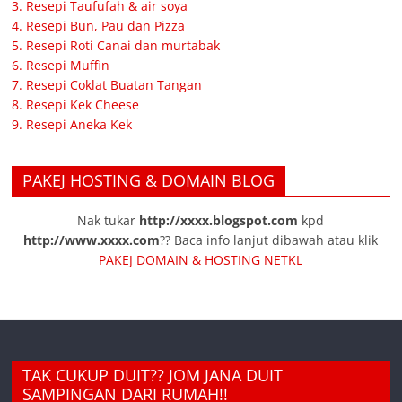
3. Resepi Taufufah & air soya
4. Resepi Bun, Pau dan Pizza
5. Resepi Roti Canai dan murtabak
6. Resepi Muffin
7. Resepi Coklat Buatan Tangan
8. Resepi Kek Cheese
9. Resepi Aneka Kek
PAKEJ HOSTING & DOMAIN BLOG
Nak tukar
http://xxxx.blogspot.com
kpd
http://www.xxxx.com
?? Baca info lanjut dibawah atau klik
PAKEJ DOMAIN & HOSTING NETKL
TAK CUKUP DUIT?? JOM JANA DUIT
SAMPINGAN DARI RUMAH!!