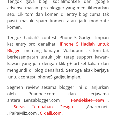
Tengok gaya blog, socialmonkee dan google
adsense macam pro blogger yang menitikberatkan
seo. Cik tom dah komen di entry blog cuma tak
pasti masuk spam komen atau jadi moderate
komen.
Tengok hadiah2 contest iPhone 5 Gadget Impian
kat entry bro denaihati:
iPhone 5 Hadiah untuk
Blogger
memang lumayan. Walaupun cik tom tak
berkesempatan untuk join tetap support kawan-
kawan yang join dengan klik g+ artikel kalian dan
mengundi di blog denaihati.
Semoga akak berjaya
untuk contest iphone5 gadjet impian.
Segmen review sesama blogger ini di anjurkan
oleh Puanbee.com dan kerjasama
antara Lensablogger.com ,
Pondokkecil.com
,
Servis Tempahan Design
,Anarm.net
, PaPaMifz.com ,
Ciklaili.com
.