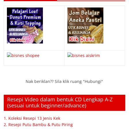
Nak beriklan?? Sila klik ruang "Hubungi"
Resepi Video dalam bentuk CD Lengkap A-Z
(sesuai untuk beginner/advance)
1. Koleksi Resepi 13 Jenis Kek
2. Resepi Putu Bambu & Putu Piring